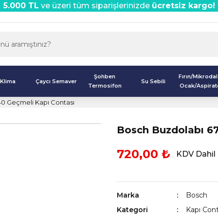
5.000 TL
ve üzeri tüm siparişlerinizde
ücretsiz kargo!
Şohben
Fırın/Mikroda
Klima
Çaycı Semaver
Su Sebili
Termosifon
Ocak/Aspirat
40 Geçmeli Kapı Contası
Bosch Buzdolabı 67
720,00 ₺
KDV Dahil
Marka
Bosch
Kategori
Kapı Cont