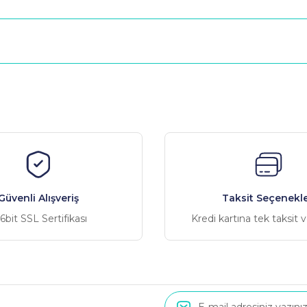
nularda yetersiz gördüğünüz noktaları öneri formunu kullanarak tarafımız
Bu ürüne ilk yorumu siz yapın!
Yorum Yaz
Güvenli Alışveriş
Taksit Seçenekle
6bit SSL Sertifikası
Kredi kartına tek taksit 