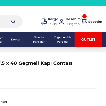
Kargo
Hesabım
Sepetim
Takibi
Giriş Yap
lga
Blender
Diğer Yedek
OUTLET
Kombi
ör
Parçaları
Parçalar
,5 x 40 Geçmeli Kapı Contası
aları