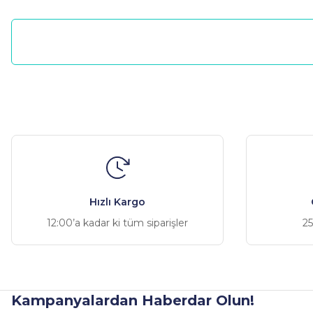
Bu ürünün fiyat bilgisi, resim, ürün açıklamalarında ve diğer ko
Görüş ve önerileriniz için teşekkür ederiz.
Ürün resmi kalitesiz, bozuk veya görüntülenemiyor.
Ürün açıklamasında eksik bilgiler bulunuyor.
Ürün bilgilerinde hatalar bulunuyor.
Hızlı Kargo
Ürün fiyatı diğer sitelerden daha pahalı.
12:00’a kadar ki tüm siparişler
25
Bu ürüne benzer farklı alternatifler olmalı.
Kampanyalardan Haberdar Olun!