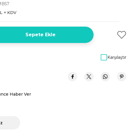
MB57
L + KDV
Sepete Ekle
Karşılaştır
ünce Haber Ver
iz