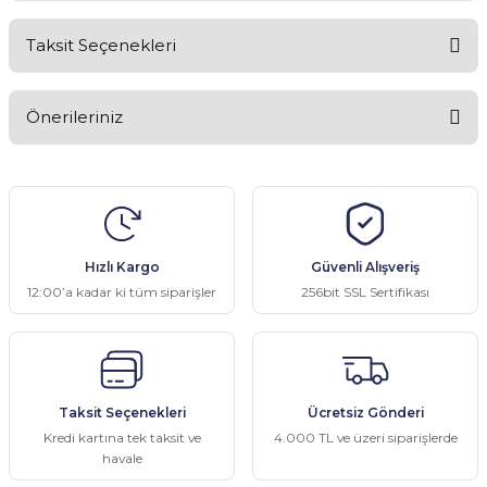
Taksit Seçenekleri
Bu ürüne ilk yorumu siz yapın!
Önerileriniz
Yorum Yaz
Bu ürünün fiyat bilgisi, resim, ürün açıklamalarında ve diğer
konularda yetersiz gördüğünüz noktaları öneri formunu kullanarak
tarafımıza iletebilirsiniz.
Görüş ve önerileriniz için teşekkür ederiz.
Hızlı Kargo
Güvenli Alışveriş
Ürün resmi kalitesiz, bozuk veya görüntülenemiyor.
12:00’a kadar ki tüm siparişler
256bit SSL Sertifikası
Ürün açıklamasında eksik bilgiler bulunuyor.
Ürün bilgilerinde hatalar bulunuyor.
Ürün fiyatı diğer sitelerden daha pahalı.
Taksit Seçenekleri
Ücretsiz Gönderi
Bu ürüne benzer farklı alternatifler olmalı.
Kredi kartına tek taksit ve
4.000 TL ve üzeri siparişlerde
havale