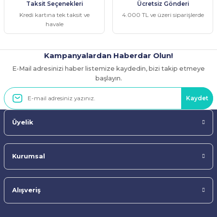
Taksit Seçenekleri
Ücretsiz Gönderi
Bu ürüne benzer farklı alternatifler olmalı.
Kredi kartına tek taksit ve
4.000 TL ve üzeri siparişlerde
havale
Kampanyalardan Haberdar Olun!
E-Mail adresinizi haber listemize kaydedin, bizi takip etmeye
Gönder
başlayın.
Kaydet
Üyelik
Kurumsal
Alışveriş