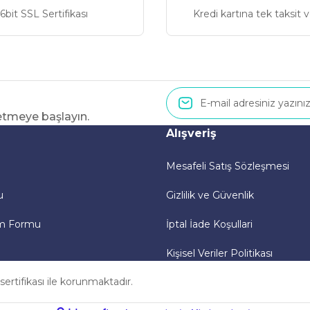
6bit SSL Sertifikası
Kredi kartına tek taksit 
 etmeye başlayın.
Gönder
Alışveriş
Mesafeli Satış Sözleşmesi
u
Gizlilik ve Güvenlik
im Formu
İptal İade Koşullari
Kişisel Veriler Politikası
 sertifikası ile korunmaktadır.