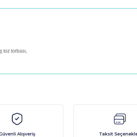
 toz torbası,
nularda yetersiz gördüğünüz noktaları öneri formunu kullanarak tarafımız
Bu ürüne ilk yorumu siz yapın!
Yorum Yaz
Güvenli Alışveriş
Taksit Seçenekle