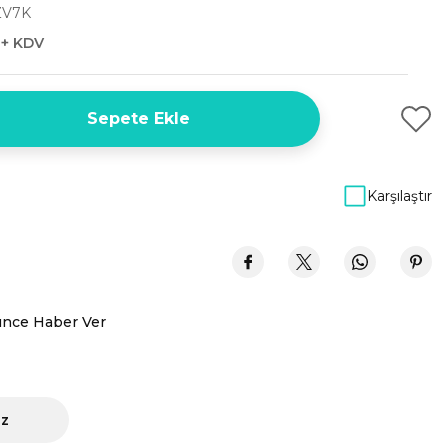
ZV7K
 + KDV
Sepete Ekle
Karşılaştır
ünce Haber Ver
iz