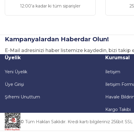
Ürün fiyatı diğer sitelerden daha pahalı.
12:00’a kadar ki tüm siparişler
25
Bu ürüne benzer farklı alternatifler olmalı.
Kampanyalardan Haberdar Olun!
E-Mail adresinizi haber listemize kaydedin, bizi takip
Üyelik
Kurumsal
Yeni Üyelik
İletişim
Üye Girişi
İletişim Form
Şifremi Unuttum
Havale Bildir
Kargo Takibi
© Tüm Hakları Saklıdır. Kredi kartı bilgileriniz 256bit SSL