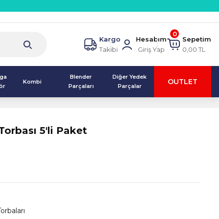
0
Kargo
Hesabım
Sepetim
Takibi
Giriş Yap
0,00 TL
lga
Blender
Diğer Yedek
OUTLET
Kombi
ör
Parçaları
Parçalar
orbası 5'li Paket
orbaları