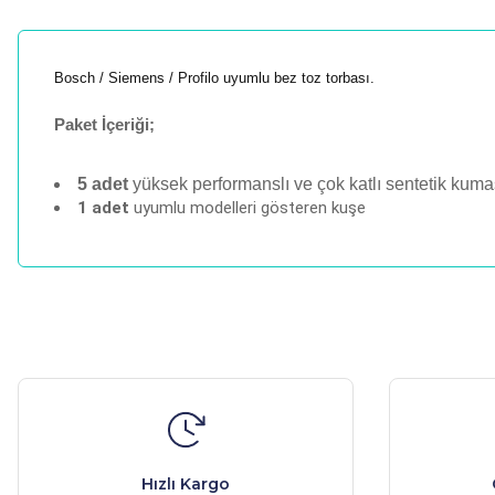
Bosch / Siemens / Profilo uyumlu bez toz torbası.
Paket İçeriği;
5 adet
yüksek performanslı ve çok katlı sentetik kumaş
1 adet
uyumlu modelleri gösteren kuşe
Bu ürünün fiyat bilgisi, resim, ürün açıklamalarında ve diğer ko
Görüş ve önerileriniz için teşekkür ederiz.
Ürün resmi kalitesiz, bozuk veya görüntülenemiyor.
Ürün açıklamasında eksik bilgiler bulunuyor.
Ürün bilgilerinde hatalar bulunuyor.
Hızlı Kargo