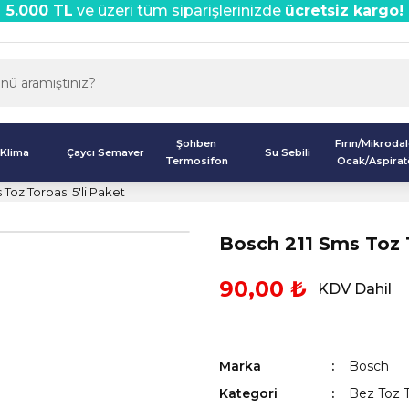
5.000 TL
ve üzeri tüm siparişlerinizde
ücretsiz kargo!
Şohben
Fırın/Mikroda
Klima
Çaycı Semaver
Su Sebili
Termosifon
Ocak/Aspirat
Toz Torbası 5'li Paket
Bosch 211 Sms Toz T
90,00 ₺
KDV Dahil
Marka
Bosch
Kategori
Bez Toz T