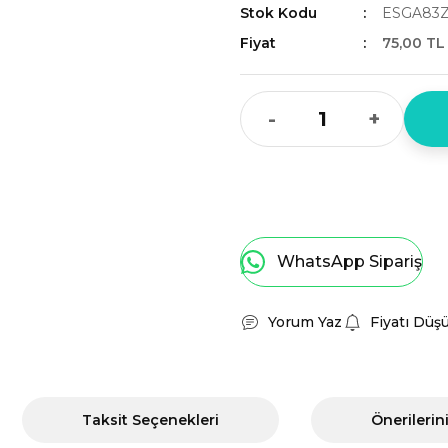
Stok Kodu
ESGA83
Fiyat
75,00 TL
-
+
WhatsApp Sipariş
Yorum Yaz
Fiyatı Düş
Taksit Seçenekleri
Önerilerin