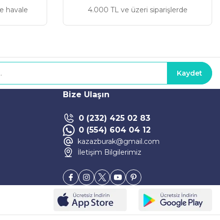
ve havale
4.000 TL ve üzeri siparişlerde
Kaydet
Bize Ulaşın
0 (232) 425 02 83
0 (554) 604 04 12
kazazburak@gmail.com
İletişim Bilgilerimiz