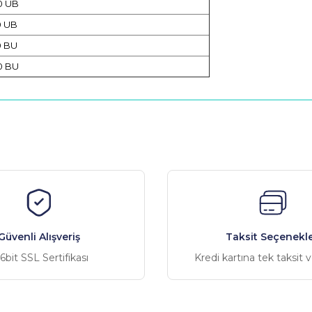
0 UB
0 UB
0 BU
0 BU
nularda yetersiz gördüğünüz noktaları öneri formunu kullanarak tarafımız
Bu ürüne ilk yorumu siz yapın!
Yorum Yaz
Güvenli Alışveriş
Taksit Seçenekle
6bit SSL Sertifikası
Kredi kartına tek taksit 