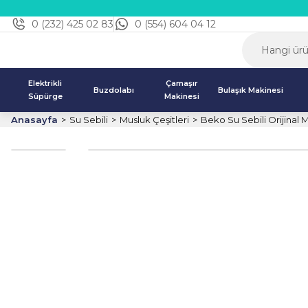
0 (232) 425 02 83
0 (554) 604 04 12
Elektrikli
Çamaşır
Buzdolabı
Bulaşık Makinesi
Süpürge
Makinesi
Anasayfa
Su Sebili
Musluk Çeşitleri
Beko Su Sebili Orijinal 