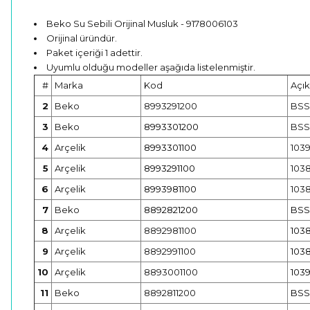
Beko Su Sebili Orijinal Musluk - 9178006103
Orijinal üründür.
Paket içeriği 1 adettir.
Uyumlu olduğu modeller aşağıda listelenmiştir.
#
Marka
Kod
Açı
2
Beko
8993291200
BSS
3
Beko
8993301200
BSS
4
Arçelik
8993301100
1039
5
Arçelik
8993291100
1038
6
Arçelik
8993981100
1038
7
Beko
8892821200
BSS 
8
Arçelik
8892981100
1038
9
Arçelik
8892991100
1038
10
Arçelik
8893001100
1039
11
Beko
8892811200
BSS 