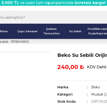
5.000 TL
ve üzeri tüm siparişlerinizde
ücretsiz kargo!
Şohben
Fırın/Mikroda
Klima
Çaycı Semaver
Su Sebili
Termosifon
Ocak/Aspirat
Musluk - 9178006103
Beko Su Sebili Orij
240,00 ₺
KDV Dahil
Marka
Beko
Kategori
Musluk Çe
Stok Kodu
G9F11KJ