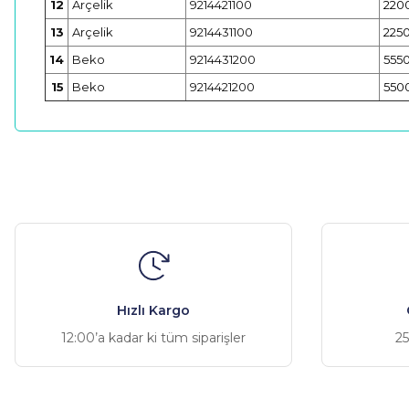
12
Arçelik
9214421100
220
13
Arçelik
9214431100
225
14
Beko
9214431200
555
15
Beko
9214421200
550
Bu ürünün fiyat bilgisi, resim, ürün açıklamalarında ve diğer ko
Görüş ve önerileriniz için teşekkür ederiz.
Ürün resmi kalitesiz, bozuk veya görüntülenemiyor.
Ürün açıklamasında eksik bilgiler bulunuyor.
Ürün bilgilerinde hatalar bulunuyor.
Hızlı Kargo
Ürün fiyatı diğer sitelerden daha pahalı.
12:00’a kadar ki tüm siparişler
25
Bu ürüne benzer farklı alternatifler olmalı.