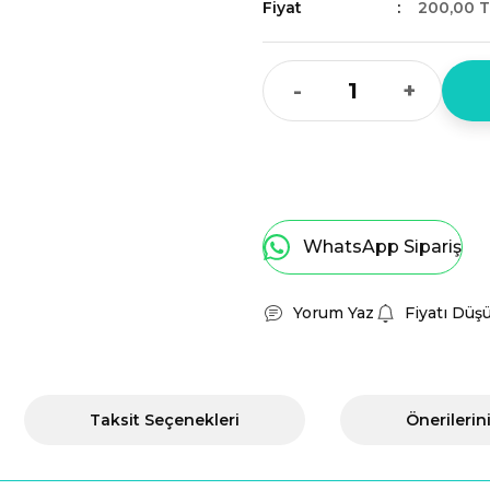
Fiyat
200,00 T
-
+
WhatsApp Sipariş
Yorum Yaz
Fiyatı Düş
Taksit Seçenekleri
Önerilerin