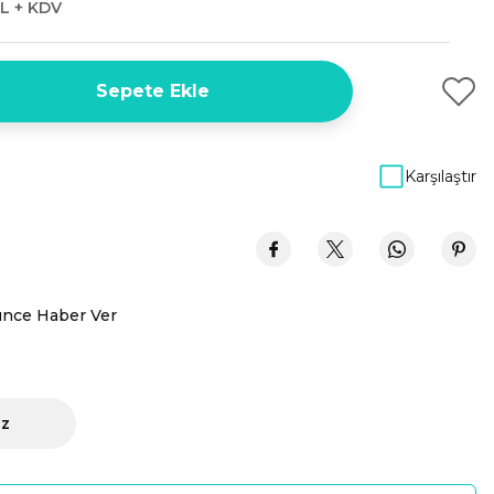
L + KDV
Sepete Ekle
Karşılaştır
ünce Haber Ver
iz