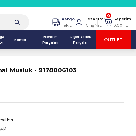
0
Kargo
Hesabım
Sepetim
Takibi
Giriş Yap
0,00 TL
lga
Blender
Diğer Yedek
OUTLET
Kombi
ör
Parçaları
Parçalar
inal Musluk - 9178006103
şitleri
Z4P