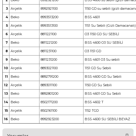
2
Beko
8992921200
BSS 4600 su sebili (gizli damac
3
Arçelik
8992921100
1150 GD su sebili (gizli damacana
4
Beko
8993513200
BSS 4601
5
Arçelik
8993513100
1151 Su Sebili (Gizli Damacanalı)
6
Arçelik
8811221100
O3 1150 GD SU SEBİLİ
7
Beko
8811221200
BSS 4600 O3 SU SEBİLİ
8
Arçelik
8811231100
O3 1151 GD
9
Beko
8811231200
BSS 4601 O3 Su sebili
10
Arçelik
8893021100
1151 GD Su Sebili
11
Beko
8892791200
BSS 4600 GD Su Sebili
12
Arçelik
8893011100
1150 GD Su Sebili
13
Beko
8892801200
BSS 4601 GD Su Sebili
14
Beko
8502171200
BSS 4602 T
15
Arçelik
8502161100
1152 TGD
16
Beko
8992923200
BSS 4600 SU SEBİLİ BEYAZ
Yorumlar