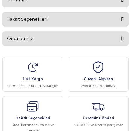
Taksit Seçenekleri
Bu ürüne ilk yorumu siz yapın!
Önerileriniz
Yorum Yaz
Bu ürünün fiyat bilgisi, resim, ürün açıklamalarında ve diğer
konularda yetersiz gördüğünüz noktaları öneri formunu kullanarak
tarafımıza iletebilirsiniz.
Görüş ve önerileriniz için teşekkür ederiz.
Hızlı Kargo
Güvenli Alışveriş
Ürün resmi kalitesiz, bozuk veya görüntülenemiyor.
12:00’a kadar ki tüm siparişler
256bit SSL Sertifikası
Ürün açıklamasında eksik bilgiler bulunuyor.
Ürün bilgilerinde hatalar bulunuyor.
Ürün fiyatı diğer sitelerden daha pahalı.
Taksit Seçenekleri
Ücretsiz Gönderi
Bu ürüne benzer farklı alternatifler olmalı.
Kredi kartına tek taksit ve
4.000 TL ve üzeri siparişlerde
havale