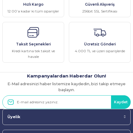
Hızlı Kargo
Güvenli Alışveriş
Ürün resmi kalitesiz, bozuk veya görüntülenemiyor.
12:00’a kadar ki tüm siparişler
256bit SSL Sertifikası
Ürün açıklamasında eksik bilgiler bulunuyor.
Ürün bilgilerinde hatalar bulunuyor.
Ürün fiyatı diğer sitelerden daha pahalı.
Taksit Seçenekleri
Ücretsiz Gönderi
Bu ürüne benzer farklı alternatifler olmalı.
Kredi kartına tek taksit ve
4.000 TL ve üzeri siparişlerde
havale
Kampanyalardan Haberdar Olun!
E-Mail adresinizi haber listemize kaydedin, bizi takip etmeye
Gönder
başlayın.
Kaydet
Üyelik