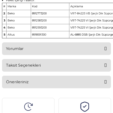
Paket içeriği 1 adettir.
#
Marka
Kod
Açıklama
2
Beko
8912773200
VRT-84225 VB Şarjlı Dik Süpü
3
Beko
8912583200
VRT-74225 VI Şarjlı Dik Süpürg
4
Beko
8912593200
VRT-74225 VI Şarjlı Dik Süpürg
5
Altus
8918591300
AL-6885 DSB Şarjlı Dik Süpürg
Yorumlar
Taksit Seçenekleri
Bu ürüne ilk yorumu siz yapın!
Önerileriniz
Yorum Yaz
Bu ürünün fiyat bilgisi, resim, ürün açıklamalarında ve diğer
konularda yetersiz gördüğünüz noktaları öneri formunu kullanarak
tarafımıza iletebilirsiniz.
Görüş ve önerileriniz için teşekkür ederiz.