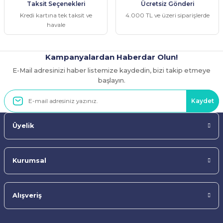
Taksit Seçenekleri
Ücretsiz Gönderi
Bu ürüne benzer farklı alternatifler olmalı.
Kredi kartına tek taksit ve
4.000 TL ve üzeri siparişlerde
havale
Kampanyalardan Haberdar Olun!
E-Mail adresinizi haber listemize kaydedin, bizi takip etmeye
Gönder
başlayın.
Kaydet
Üyelik
Kurumsal
Alışveriş