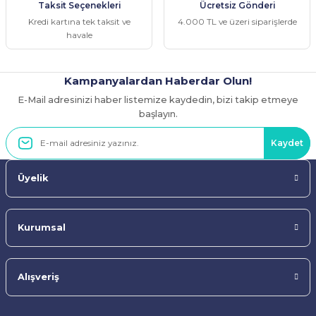
Taksit Seçenekleri
Ücretsiz Gönderi
Bu ürüne benzer farklı alternatifler olmalı.
Kredi kartına tek taksit ve
4.000 TL ve üzeri siparişlerde
havale
Kampanyalardan Haberdar Olun!
E-Mail adresinizi haber listemize kaydedin, bizi takip etmeye
Gönder
başlayın.
Kaydet
Üyelik
Kurumsal
Alışveriş