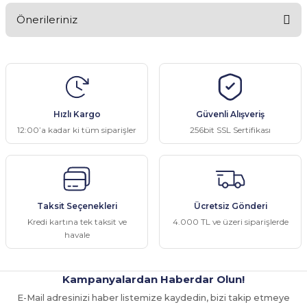
Önerileriniz
Yorum Yaz
Bu ürünün fiyat bilgisi, resim, ürün açıklamalarında ve diğer
konularda yetersiz gördüğünüz noktaları öneri formunu kullanarak
tarafımıza iletebilirsiniz.
Görüş ve önerileriniz için teşekkür ederiz.
Hızlı Kargo
Güvenli Alışveriş
Ürün resmi kalitesiz, bozuk veya görüntülenemiyor.
12:00’a kadar ki tüm siparişler
256bit SSL Sertifikası
Ürün açıklamasında eksik bilgiler bulunuyor.
Ürün bilgilerinde hatalar bulunuyor.
Ürün fiyatı diğer sitelerden daha pahalı.
Taksit Seçenekleri
Ücretsiz Gönderi
Bu ürüne benzer farklı alternatifler olmalı.
Kredi kartına tek taksit ve
4.000 TL ve üzeri siparişlerde
havale
Kampanyalardan Haberdar Olun!
E-Mail adresinizi haber listemize kaydedin, bizi takip etmeye
Gönder