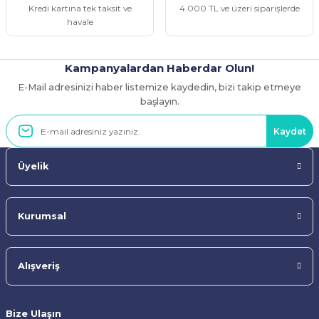
Kredi kartına tek taksit ve
4.000 TL ve üzeri siparişlerde
havale
Kampanyalardan Haberdar Olun!
E-Mail adresinizi haber listemize kaydedin, bizi takip etmeye
Gönder
başlayın.
Kaydet
Üyelik
Kurumsal
Alışveriş
Bize Ulaşın