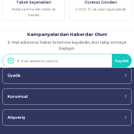
Taksit Seçenekleri
Ücretsiz Gönderi
Bu ürüne benzer farklı alternatifler olmalı.
Kredi kartına tek taksit ve
4.000 TL ve üzeri siparişlerde
havale
Kampanyalardan Haberdar Olun!
E-Mail adresinizi haber listemize kaydedin, bizi takip etmeye
Gönder
başlayın.
Kaydet
Üyelik
Kurumsal
Alışveriş