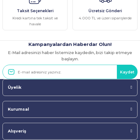
Ürün fiyatı diğer sitelerden daha pahalı.
Taksit Seçenekleri
Ücretsiz Gönderi
Bu ürüne benzer farklı alternatifler olmalı.
Kredi kartına tek taksit ve
4.000 TL ve üzeri siparişlerde
havale
Kampanyalardan Haberdar Olun!
E-Mail adresinizi haber listemize kaydedin, bizi takip etmeye
Gönder
başlayın.
Kaydet
Üyelik
Kurumsal
Alışveriş