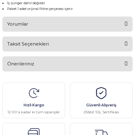
İç sünger dahil değildir.
Paket 1 adet orijinal filitre çerçevesi içerir.
Yorumlar
Taksit Seçenekleri
Bu ürüne ilk yorumu siz yapın!
Önerileriniz
Yorum Yaz
Bu ürünün fiyat bilgisi, resim, ürün açıklamalarında ve diğer
konularda yetersiz gördüğünüz noktaları öneri formunu kullanarak
tarafımıza iletebilirsiniz.
Görüş ve önerileriniz için teşekkür ederiz.
Hızlı Kargo
Güvenli Alışveriş
Ürün resmi kalitesiz, bozuk veya görüntülenemiyor.
12:00’a kadar ki tüm siparişler
256bit SSL Sertifikası
Ürün açıklamasında eksik bilgiler bulunuyor.
Ürün bilgilerinde hatalar bulunuyor.