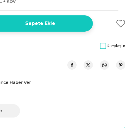
L + KDV
Sepete Ekle
Karşılaştır
ünce Haber Ver
iz