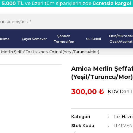
5.000 TL
ve üzeri tüm siparişlerinizde
ücretsiz kargo!
Şohben
Fırın/Mikroda
Klima
Çaycı Semaver
Su Sebili
Termosifon
Ocak/Aspirat
 Merlin Şeffaf Toz Haznesi Orjinal (Yeşil/Turuncu/Mor)
Arnica Merlin Şeffa
(Yeşil/Turuncu/Mor)
300,00 ₺
KDV Dahil
Kategori
Toz Hazne
Stok Kodu
TL4LVEN