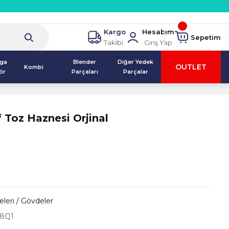
Kargo
Hesabım
Sepetim
Takibi
Giriş Yap
lga
Blender
Diğer Yedek
OUTLET
Kombi
ör
Parçaları
Parçalar
f Toz Haznesi Orjinal
leri / Gövdeler
8Q1