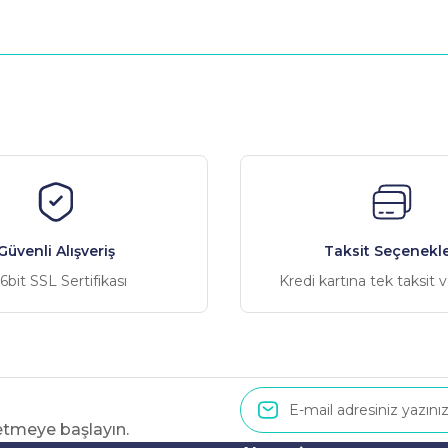
nularda yetersiz gördüğünüz noktaları öneri formunu kullanarak tarafımız
Bu ürüne ilk yorumu siz yapın!
Yorum Yaz
Güvenli Alışveriş
Taksit Seçenekle
6bit SSL Sertifikası
Kredi kartına tek taksit 
 etmeye başlayın.
Gönder