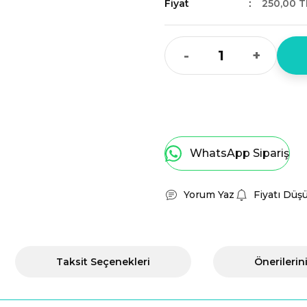
Fiyat
250,00 T
-
+
WhatsApp Sipariş
Yorum Yaz
Fiyatı Düş
Taksit Seçenekleri
Önerilerin