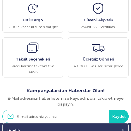
konularda yetersiz gördüğünüz noktaları öneri formunu kullanarak
tarafımıza iletebilirsiniz.
Görüş ve önerileriniz için teşekkür ederiz.
Hızlı Kargo
Güvenli Alışveriş
Ürün resmi kalitesiz, bozuk veya görüntülenemiyor.
12:00’a kadar ki tüm siparişler
256bit SSL Sertifikası
Ürün açıklamasında eksik bilgiler bulunuyor.
Ürün bilgilerinde hatalar bulunuyor.
Ürün fiyatı diğer sitelerden daha pahalı.
Taksit Seçenekleri
Ücretsiz Gönderi
Bu ürüne benzer farklı alternatifler olmalı.
Kredi kartına tek taksit ve
4.000 TL ve üzeri siparişlerde
havale
Kampanyalardan Haberdar Olun!
E-Mail adresinizi haber listemize kaydedin, bizi takip etmeye
Gönder
başlayın.
Kaydet
Üyelik