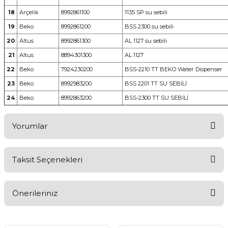
18
Arçelik
8992861100
1135 SP su sebili
19
Beko
8992861200
BSS 2300 su sebili
20
Altus
8992861300
AL 1127 su sebili
21
Altus
8894301300
AL 1127
22
Beko
7924230200
BSS-2210 TT BEKO Water Dispenser
23
Beko
8992983200
BSS 2201 TT SU SEBİLİ
24
Beko
8992863200
BSS-2300 TT SU SEBİLİ
Yorumlar
Taksit Seçenekleri
Bu ürüne ilk yorumu siz yapın!
Önerileriniz
Yorum Yaz
Bu ürünün fiyat bilgisi, resim, ürün açıklamalarında ve diğer