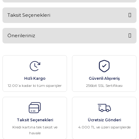
Taksit Seçenekleri
Bu ürüne ilk yorumu siz yapın!
Önerileriniz
Yorum Yaz
Bu ürünün fiyat bilgisi, resim, ürün açıklamalarında ve diğer
konularda yetersiz gördüğünüz noktaları öneri formunu kullanarak
tarafımıza iletebilirsiniz.
Görüş ve önerileriniz için teşekkür ederiz.
Hızlı Kargo
Güvenli Alışveriş
Ürün resmi kalitesiz, bozuk veya görüntülenemiyor.
12:00’a kadar ki tüm siparişler
256bit SSL Sertifikası
Ürün açıklamasında eksik bilgiler bulunuyor.
Ürün bilgilerinde hatalar bulunuyor.
Ürün fiyatı diğer sitelerden daha pahalı.
Taksit Seçenekleri
Ücretsiz Gönderi
Bu ürüne benzer farklı alternatifler olmalı.
Kredi kartına tek taksit ve
4.000 TL ve üzeri siparişlerde
havale