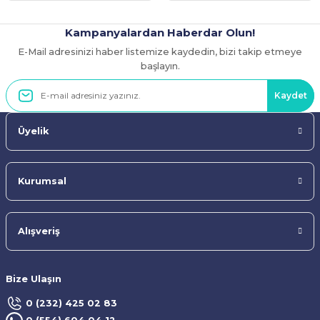
Kampanyalardan Haberdar Olun!
E-Mail adresinizi haber listemize kaydedin, bizi takip etmeye
Gönder
başlayın.
Kaydet
Üyelik
Kurumsal
Alışveriş
Bize Ulaşın
0 (232) 425 02 83