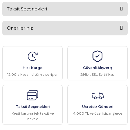
Taksit Seçenekleri
Bu ürüne ilk yorumu siz yapın!
Önerileriniz
Yorum Yaz
Bu ürünün fiyat bilgisi, resim, ürün açıklamalarında ve diğer
konularda yetersiz gördüğünüz noktaları öneri formunu kullanarak
tarafımıza iletebilirsiniz.
Görüş ve önerileriniz için teşekkür ederiz.
Hızlı Kargo
Güvenli Alışveriş
Ürün resmi kalitesiz, bozuk veya görüntülenemiyor.
12:00’a kadar ki tüm siparişler
256bit SSL Sertifikası
Ürün açıklamasında eksik bilgiler bulunuyor.
Ürün bilgilerinde hatalar bulunuyor.
Ürün fiyatı diğer sitelerden daha pahalı.
Taksit Seçenekleri
Ücretsiz Gönderi
Bu ürüne benzer farklı alternatifler olmalı.
Kredi kartına tek taksit ve
4.000 TL ve üzeri siparişlerde
havale