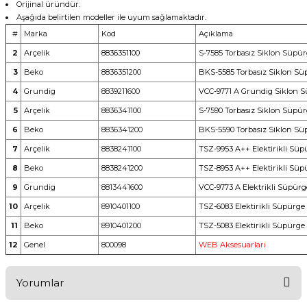
Orijinal üründür.
Aşağıda belirtilen modeller ile uyum sağlamaktadır.
#
Marka
Kod
Açıklama
2
Arçelik
8836351100
S-7585 Torbasız Siklon Süpü
3
Beko
8836351200
BKS-5585 Torbasız Siklon Sü
4
Grundig
8839211600
VCC-9771 A Grundig Siklon 
5
Arçelik
8836341100
S-7590 Torbasız Siklon Süpü
6
Beko
8836341200
BKS-5590 Torbasız Siklon Sü
7
Arçelik
8838241100
TSZ-9953 A++ Elektirikli Süp
8
Beko
8838241200
TSZ-8953 A++ Elektirikli Süp
9
Grundig
8813441600
VCC-9773 A Elektrikli Süpürg
10
Arçelik
8910401100
TSZ-6083 Elektirikli Süpürge
11
Beko
8910401200
TSZ-5083 Elektirikli Süpürge
12
Genel
800098
WEB Aksesuarları
Yorumlar