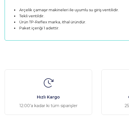
Arçelik çamaşır makineleri ile uyumlu su giriş ventilidir.
Tekli ventildir.
Ürün TP-Reflex marka, ithal üründür.
Paket içeriği 1 adettir.
Bu ürünün fiyat bilgisi, resim, ürün açıklamalarında ve diğer ko
Görüş ve önerileriniz için teşekkür ederiz.
Ürün resmi kalitesiz, bozuk veya görüntülenemiyor.
Ürün açıklamasında eksik bilgiler bulunuyor.
Ürün bilgilerinde hatalar bulunuyor.
Hızlı Kargo
Ürün fiyatı diğer sitelerden daha pahalı.
12:00’a kadar ki tüm siparişler
25
Bu ürüne benzer farklı alternatifler olmalı.