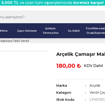
5.000 TL
ve üzeri tüm siparişlerinizde
ücretsiz kargo!
Şohben
Fırın/Mikroda
Klima
Çaycı Semaver
Su Sebili
Termosifon
Ocak/Aspirat
akinesi Tekli Ventil
Arçelik Çamaşır Mak
180,00 ₺
KDV Dahil
Marka
Arçelik
Kategori
Ventil Çeş
Stok Kodu
LTHFDS1