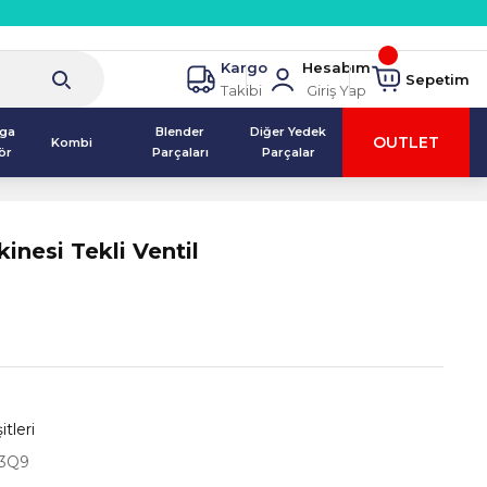
Kargo
Hesabım
Sepetim
Takibi
Giriş Yap
lga
Blender
Diğer Yedek
OUTLET
Kombi
ör
Parçaları
Parçalar
inesi Tekli Ventil
itleri
3Q9