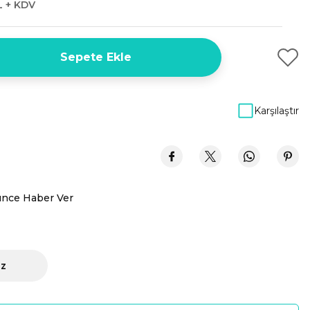
L + KDV
Sepete Ekle
Karşılaştır
ünce Haber Ver
iz