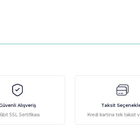
nularda yetersiz gördüğünüz noktaları öneri formunu kullanarak tarafımız
Bu ürüne ilk yorumu siz yapın!
Yorum Yaz
Güvenli Alışveriş
Taksit Seçenekle
6bit SSL Sertifikası
Kredi kartına tek taksit 