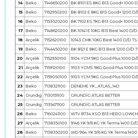
14
Beko
7146650200
BK 8101 ES 8KG B13 Good+ 1000 D/
15
Beko
7152950200
BK 8102 E 8KG B13 Good+ 1200 D/D
16
Beko
7153020200
BK 7102 ES 7KG B13 Good+ 1000 D
17
Beko
7148620200
BK 10141 E 10KG B13 Best 1400 D/D 
18
Arçelik
7152620100
10143 CMK 10KG Best 1400 D/D TS 
19
Beko
7144450200
BK 8121 E 8KG B13 Best 1200 D/D T
20
Arçelik
7152950100
9104 YCM 9KG Good Plus 1000 D/D
21
Arçelik
7159120100
9103 YCMS 9KG Good Plus 1000 D/
22
Arçelik
7159050100
9103 YCM 9KG Good Plus 1000 D/D
23
Beko
7138321100
DENEME YK_ATLAS_14D
24
Grundig
7130151100
GRUNDİG ATLAS BETTER
25
Grundig
7135471100
GRUNDİG ATLAS BETTER
26
Beko
7160241100
WTV 8734 XSO B13 HERO LOW( HE
27
Arçelik
7138350100
9146 YK 9/6 KG YK Terma 1400 D/D
28
Beko
7138350200
WD 964 YK 9/6 KG YK Terma 1400 