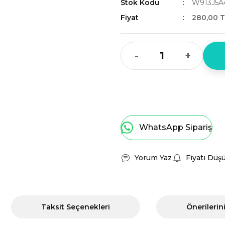
Stok Kodu
W913J5A
Fiyat
280,00 T
-
+
WhatsApp Sipariş
Yorum Yaz
Fiyatı Düş
Taksit Seçenekleri
Önerilerin