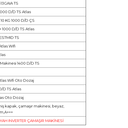
13GAIA TS
000 D/D TS Atlas
 10 KG 1000 D/D ÇS
 1000 D/D TS Atlas
ESTMID TS
tlas Wifi
las
Makinesi 1400 D/D TS
tlas Wifi Oto Dozaj
/D TS Atlas
as Oto Dozaj
niş kapak, çamaşır makinesi, beyaz,
m,A+++
İYAH INVERTER ÇAMAŞIR MAKİNESİ