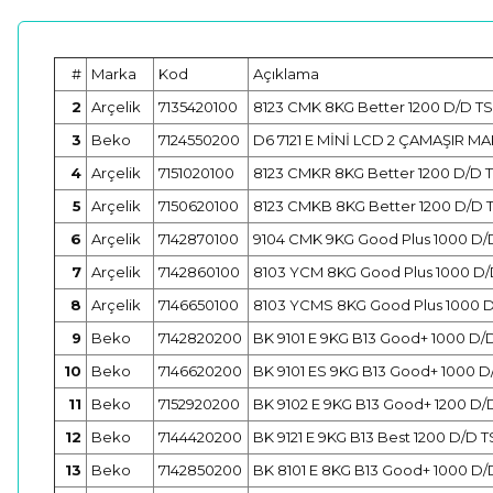
#
Marka
Kod
Açıklama
2
Arçelik
7135420100
8123 CMK 8KG Better 1200 D/D TS
3
Beko
7124550200
D6 7121 E MİNİ LCD 2 ÇAMAŞIR MA
4
Arçelik
7151020100
8123 CMKR 8KG Better 1200 D/D T
5
Arçelik
7150620100
8123 CMKB 8KG Better 1200 D/D T
6
Arçelik
7142870100
9104 CMK 9KG Good Plus 1000 D/D
7
Arçelik
7142860100
8103 YCM 8KG Good Plus 1000 D/D
8
Arçelik
7146650100
8103 YCMS 8KG Good Plus 1000 D/
9
Beko
7142820200
BK 9101 E 9KG B13 Good+ 1000 D/D
10
Beko
7146620200
BK 9101 ES 9KG B13 Good+ 1000 D/
11
Beko
7152920200
BK 9102 E 9KG B13 Good+ 1200 D/D
12
Beko
7144420200
BK 9121 E 9KG B13 Best 1200 D/D T
13
Beko
7142850200
BK 8101 E 8KG B13 Good+ 1000 D/D