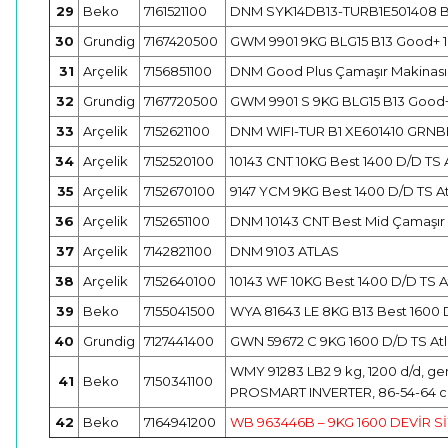
29
Beko
7161521100
DNM SYK14DB13-TURB1E501408 B
30
Grundig
7167420500
GWM 9901 9KG BLG15 B13 Good+ 1
31
Arçelik
7156851100
DNM Good Plus Çamaşır Makinası
32
Grundig
7167720500
GWM 9901 S 9KG BLG15 B13 Good+
33
Arçelik
7152621100
DNM WIFI-TUR B1 XE601410 GRNB
34
Arçelik
7152520100
10143 CNT 10KG Best 1400 D/D TS A
35
Arçelik
7152670100
9147 YCM 9KG Best 1400 D/D TS At
36
Arçelik
7152651100
DNM 10143 CNT Best Mid Çamaşır 
37
Arçelik
7142821100
DNM 9103 ATLAS
38
Arçelik
7152640100
10143 WF 10KG Best 1400 D/D TS A
39
Beko
7155041500
WYA 81643 LE 8KG B13 Best 1600 D
40
Grundig
7127441400
GWN 59672 C 9KG 1600 D/D TS Atl
WMY 91283 LB2 9 kg, 1200 d/d, ge
41
Beko
7150341100
PROSMART INVERTER, 86-54-64 c
42
Beko
7164941200
WB 963446B – 9KG 1600 DEVİR S