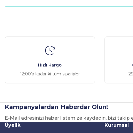
Bu ürünün fiyat bilgisi, resim, ürün açıklamalarında ve diğer ko
Görüş ve önerileriniz için teşekkür ederiz.
Ürün resmi kalitesiz, bozuk veya görüntülenemiyor.
Ürün açıklamasında eksik bilgiler bulunuyor.
Ürün bilgilerinde hatalar bulunuyor.
Hızlı Kargo
Ürün fiyatı diğer sitelerden daha pahalı.
12:00’a kadar ki tüm siparişler
25
Bu ürüne benzer farklı alternatifler olmalı.
Kampanyalardan Haberdar Olun!
E-Mail adresinizi haber listemize kaydedin, bizi takip
Üyelik
Kurumsal