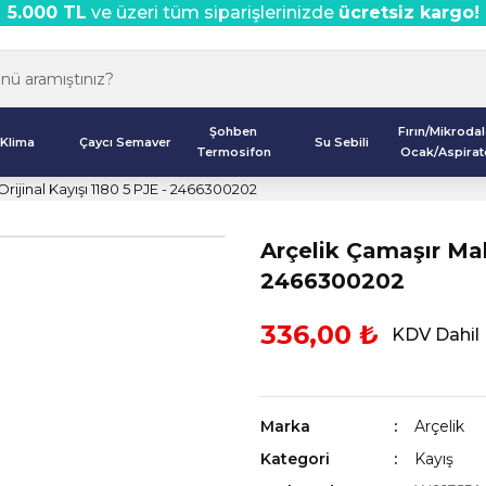
5.000 TL
ve üzeri tüm siparişlerinizde
ücretsiz kargo!
Şohben
Fırın/Mikroda
Klima
Çaycı Semaver
Su Sebili
Termosifon
Ocak/Aspirat
rijinal Kayışı 1180 5 PJE - 2466300202
Arçelik Çamaşır Maki
2466300202
336,00 ₺
KDV Dahil
Marka
Arçelik
Kategori
Kayış