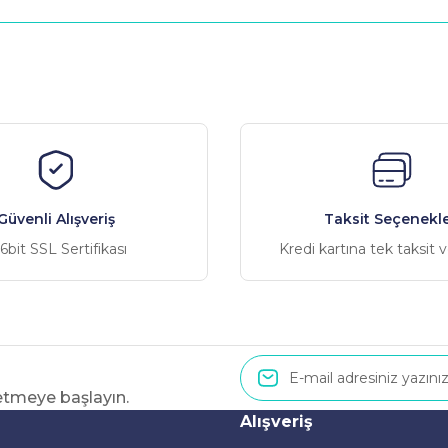
nularda yetersiz gördüğünüz noktaları öneri formunu kullanarak tarafımız
Bu ürüne ilk yorumu siz yapın!
Yorum Yaz
Güvenli Alışveriş
Taksit Seçenekle
6bit SSL Sertifikası
Kredi kartına tek taksit 
 etmeye başlayın.
Gönder
Alışveriş