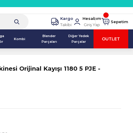
Kargo
Hesabım
Sepetim
Takibi
Giriş Yap
lga
Blender
Diğer Yedek
OUTLET
Kombi
ör
Parçaları
Parçalar
nesi Orijinal Kayışı 1180 5 PJE -