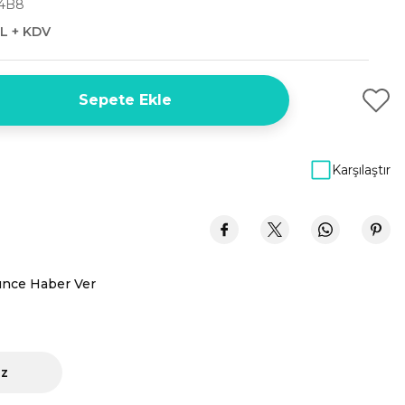
4B8
L + KDV
Sepete Ekle
Karşılaştır
ünce Haber Ver
iz