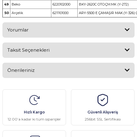
49
Beko
6220102000
BKY-2620C OTO.ÇM.MK (Y-272)
50
Arçelik
6211101000
ARY-5500 E ÇAMAŞIR MAK.(Y-326) 
Yorumlar
Taksit Seçenekleri
Bu ürüne ilk yorumu siz yapın!
Önerileriniz
Yorum Yaz
Bu ürünün fiyat bilgisi, resim, ürün açıklamalarında ve diğer
konularda yetersiz gördüğünüz noktaları öneri formunu kullanarak
tarafımıza iletebilirsiniz.
Görüş ve önerileriniz için teşekkür ederiz.
Hızlı Kargo
Güvenli Alışveriş
Ürün resmi kalitesiz, bozuk veya görüntülenemiyor.
12:00’a kadar ki tüm siparişler
256bit SSL Sertifikası
Ürün açıklamasında eksik bilgiler bulunuyor.
Ürün bilgilerinde hatalar bulunuyor.