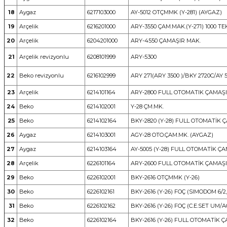
18
Aygaz
6217103000
AY-5012 OTÇMMK (Y-281) (AYGAZ)
19
Arçelik
6216201000
ARY-3550 ÇAM.MAK.(Y-271) 1000 TE
20
Arçelik
6204201000
ARY-4550 ÇAMAŞIR MAK.
21
Arçelik revizyonlu
6208101999
ARY-5300
22
Beko revizyonlu
6216102999
ARY 271(ARY 3500 )/BKY 2720C/AY 5
23
Arçelik
6214101164
ARY-2800 FULL OTOMATIK ÇAMAŞ
24
Beko
6214102001
Y-28 ÇM.MK.
25
Beko
6214102164
BKY-2820 (Y-28) FULL OTOMATİK 
26
Aygaz
6214103001
AGY-28 OTO.ÇAM.MK. (AYGAZ)
27
Aygaz
6214103164
AY-5005 (Y-28) FULL OTOMATİK Ç
28
Arçelik
6226101164
ARY-2600 FULL OTOMATİK ÇAMAŞ
29
Beko
6226102001
BKY-2616 OTÇMMK (Y-26)
30
Beko
6226102161
BKY-2616 (Y-26) FOÇ (SIMODOM 6/2,
31
Beko
6226102162
BKY-2616 (Y-26) FOÇ (C.E.SET UM/
32
Beko
6226102164
BKY-2616 (Y-26) FULL OTOMATİK 