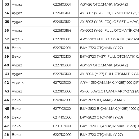
33
Aygaz
6226103001
AGY-26 OTO.ÇM.MK. (AYGAZ)
34
Aygaz
6226103161
AY-5003 (Y-26) FOÇ (SIMODOM 6/2,
35
Aygaz
6226103162
AY-5003 (Y-26) FOÇ (C.E.SET UM/AC
36
Aygaz
6226103164
AY-5003 (Y-26) FULL OTOMATİK Ç
37
Arçelik
6227101100
ARY-2700 FULL OTOMATİK ÇAMAŞ
38
Beko
6227102001
BKY-2720 OTÇMMK (Y-27)
39
Beko
6227102100
BKY-2720 (Y-27) FULL OTOMATIK 
40
Aygaz
6227103001
AGY-27 OTO.ÇM.MK. (AYGAZ)
41
Aygaz
6227103100
AY-5004 (Y-27) FULL OTOMATIK C
42
Arçelik
6217201000
ARY-4350 ÇAM.MAK.(Y-281)1000 ÇİF
43
Aygaz
6220103000
AY-5015 AYG.OT.ÇAM.MAK(Y-272) (
44
Beko
6208102000
BKY-3055 A ÇAMAŞIR MAK.
45
Beko
6217102000
BKY-2820 B ÇAM.MAK.(Y-281) 1000 
46
Beko
6214102000
BKY-2820 OTÇMMK (Y-28)
47
Beko
6216102000
BKY-2720 C ÇAMAŞIR MAK.(Y-271) 1
48
Beko
6227102000
BKY-2720 OTÇMMK (Y-27)