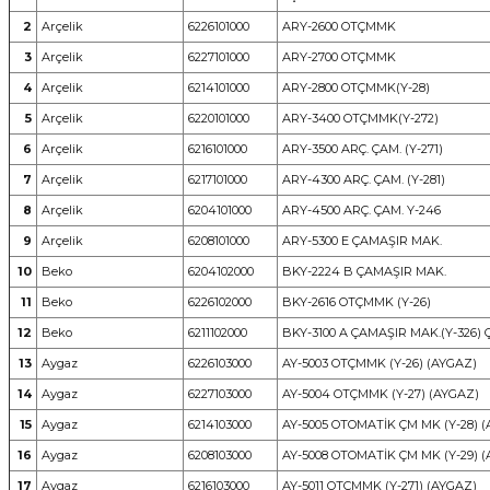
2
Arçelik
6226101000
ARY-2600 OTÇMMK
3
Arçelik
6227101000
ARY-2700 OTÇMMK
4
Arçelik
6214101000
ARY-2800 OTÇMMK(Y-28)
5
Arçelik
6220101000
ARY-3400 OTÇMMK(Y-272)
6
Arçelik
6216101000
ARY-3500 ARÇ. ÇAM. (Y-271)
7
Arçelik
6217101000
ARY-4300 ARÇ. ÇAM. (Y-281)
8
Arçelik
6204101000
ARY-4500 ARÇ. ÇAM. Y-246
9
Arçelik
6208101000
ARY-5300 E ÇAMAŞIR MAK.
10
Beko
6204102000
BKY-2224 B ÇAMAŞIR MAK.
11
Beko
6226102000
BKY-2616 OTÇMMK (Y-26)
12
Beko
6211102000
BKY-3100 A ÇAMAŞIR MAK.(Y-326) 
13
Aygaz
6226103000
AY-5003 OTÇMMK (Y-26) (AYGAZ)
14
Aygaz
6227103000
AY-5004 OTÇMMK (Y-27) (AYGAZ)
15
Aygaz
6214103000
AY-5005 OTOMATİK ÇM MK (Y-28) 
16
Aygaz
6208103000
AY-5008 OTOMATİK ÇM MK (Y-29) 
17
Aygaz
6216103000
AY-5011 OTÇMMK (Y-271) (AYGAZ)