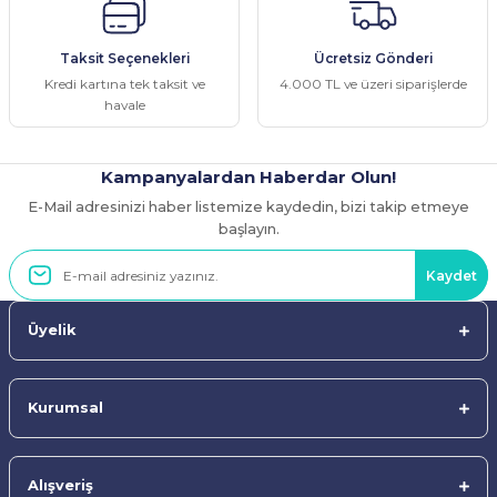
Ürün fiyatı diğer sitelerden daha pahalı.
Taksit Seçenekleri
Ücretsiz Gönderi
Bu ürüne benzer farklı alternatifler olmalı.
Kredi kartına tek taksit ve
4.000 TL ve üzeri siparişlerde
havale
Kampanyalardan Haberdar Olun!
E-Mail adresinizi haber listemize kaydedin, bizi takip etmeye
Gönder
başlayın.
Kaydet
Üyelik
Kurumsal
Alışveriş