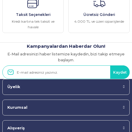
Ürün fiyatı diğer sitelerden daha pahalı.
Taksit Seçenekleri
Ücretsiz Gönderi
Bu ürüne benzer farklı alternatifler olmalı.
Kredi kartına tek taksit ve
4.000 TL ve üzeri siparişlerde
havale
Kampanyalardan Haberdar Olun!
E-Mail adresinizi haber listemize kaydedin, bizi takip etmeye
Gönder
başlayın.
Kaydet
Üyelik
Kurumsal
Alışveriş