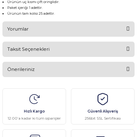
Ürünün uç kısmı çift oringlidir.
Paket içeriği 1 adettir.
Ürünün tam kolisi 25 adettir.
Yorumlar
Taksit Seçenekleri
Bu ürüne ilk yorumu siz yapın!
Önerileriniz
Yorum Yaz
Bu ürünün fiyat bilgisi, resim, ürün açıklamalarında ve diğer
konularda yetersiz gördüğünüz noktaları öneri formunu kullanarak
tarafımıza iletebilirsiniz.
Görüş ve önerileriniz için teşekkür ederiz.
Hızlı Kargo
Güvenli Alışveriş
Ürün resmi kalitesiz, bozuk veya görüntülenemiyor.
12:00’a kadar ki tüm siparişler
256bit SSL Sertifikası
Ürün açıklamasında eksik bilgiler bulunuyor.
Ürün bilgilerinde hatalar bulunuyor.