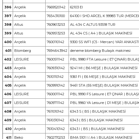
396
Arçelik
7669520142
62103 EI
397
Arçelik
7654310100
64100 I SHD ARCEL K 99983 TUR (MERCE
398
Altus
7609613253
AL 434 C ALTUS 93518 TUR
399
Altus
7609513253
AL 434 CS ( A4 ) BULAŞIK MAKİNESİ
400
Arçelik
7600110142
9300 SS WF1 (C5 - Mercan) YARI ANKA
401
Blomberg
7694643942
deneme blomberg Bulaşık makinesi
402
LEISURE
7600511142
PBL 9980 FTA Leisure ( E7 ÇINAR) BULA
403
Arçelik
7609310142
9241 MI ( B6 MEŞE ) BULAŞIK MAKİNESİ
404
Arçelik
7610110142
9361 FI ( E6 MEŞE ) BULAŞIK MAKİNESİ
405
Arçelik
7609910142
9461 STA (E6 MEŞE) BULAŞIK MAKİNESİ
406
LEISURE
7600011142
PBL 9990 FS Leisure ( E7 ÇINAR ) BULA
407
LEISURE
7609711142
PBL 9960 YA Leisure ( D1 MEŞE ) BULAŞ
408
Arçelik
7611010142
6343 S ( B5 ) BULAŞIK MAKİNESİ
409
Arçelik
7610310142
6343 ( B5 ) BULAŞIK MAKİNESİ
410
Arçelik
7610410142
6343 I ( B5 ) BULAŞIK MAKİNESİ
411
Beko
7602170253
BMA 5101 I ( A4 ) BULAŞIK MAKİNESİ