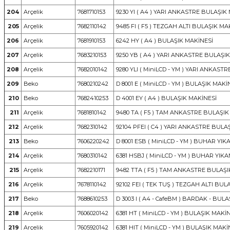
204
Arçelik
7681710153
9230 YI ( A4 ) YARI ANKASTRE BULAŞIK
205
Arçelik
7682110142
9485 FI ( F5 ) TEZGAH ALTI BULAŞIK MA
206
Arçelik
7681910153
6242 HY ( A4 ) BULAŞIK MAKİNESİ
207
Arçelik
7683210153
9250 YB ( A4 ) YARI ANKASTRE BULAŞI
208
Arçelik
7682010142
9280 YLI ( MiniLCD - YM ) YARI ANKAST
209
Beko
7680210242
D 8001 E ( MiniLCD - YM ) BULAŞIK MAKİ
210
Beko
7682410253
D 4001 EY ( A4 ) BULAŞIK MAKİNESİ
211
Arçelik
7681810142
9480 TA ( F5 ) TAM ANKASTRE BULAŞIK
212
Arçelik
7682310142
92104 PFEI ( C4 ) YARI ANKASTRE BULA
213
Beko
7606220242
D 8001 ESB ( MiniLCD - YM ) BUHAR YI
214
Arçelik
7680310142
6381 HSBJ ( MiniLCD - YM ) BUHAR YIK
215
Arçelik
7682210171
9482 TTA ( F5 ) TAM ANKASTRE BULAŞI
216
Arçelik
7678110142
92102 FEI ( TEK TUŞ ) TEZGAH ALTI BUL
217
Beko
7688610253
D 3003 I ( A4 - CafeBM ) BARDAK - BULA
218
Arçelik
7606020142
6381 HT ( MiniLCD - YM ) BULAŞIK MAKİ
219
Arçelik
7605920142
6381 HIT ( MiniLCD - YM ) BULAŞIK MAKİ