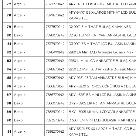
77
Arçelik
7677770142
ARY-92100 I EKOLOJİST MİTHAT LCD YA
ARY-64101 ES X-LARGE MİTHAT LCD BULA
78
Arçelik
7677670142
KAPASİTELİ)
79
Beko
7677870242
D2 9001 E MİTHAT BULAŞIK MAKİNESİ
80
Beko
7678070242
D2 9011 EI MİTHAT YARI ANKASTRE BUL
81
Beko
7677970242
D3 9001 ES MİTHAT LCD BULAŞIK MAKİNE
82
Arçelik
7678470142
9280 LA Mini LCD Ankastre Bulaşık Mak
83
Arçelik
7678570142
9250 LI Mini LCD ANKASTRE BULAŞIK MA
84
Arçelik
7678670142
9250 LB Mini LCD Ankastre Bulaşık Maki
85
Arçelik
7679870142
ARY-9251 F3 TAM ANKASTRE BULAŞIK 
86
Arçelik
7686670153
ARY - 6230 S TOROS GÖRÜNÜŞ A3 BULA
87
Arçelik
7686770142
ARY - 6251 ES MİNİ LCD BULAŞIK MAKİN
88
Beko
7686070242
BKY - 3905 EIP F3 TAM ANKASTRE BULA
89
Beko
7685970242
BKY - 3905 MI MİNİ LCD YARI ANKASTR
90
Beko
7693570242
D 5001 EM MİNİ LCD BULAŞIK MAKİNESİ 
ARY-65101 ES XX-LARGE MİTHAT LCD BUL
91
Arçelik
7698270142
KAPASİTELİ)