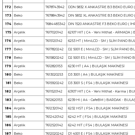
172
Beko
7678743942
DDN 5832 X ANKASTRE B3 BEKO EURO ( 
173
Beko
7678843942
DIN 5832 XL ANKASTRE B3 BEKO EURO (
174
Beko
7684483342
DIN 1520 ANKASTRE F3 BEKO EURO ( İH
175
Arçelik
7617020142
62107 HIT ( C4 - Yeni Mithat - ARMADA 
176
Arçelik
7615120142
6253 HT ( MiniLCD - SM ) SLİM PANO B
177
Beko
7617820242
D2 5001 E ( MiniLCD - SM ) SLİM PANO 
178
Beko
7615820242
D2 5001 ES ( MiniLCD - SM ) SLİM PANO
179
Arçelik
7612820153
6230 HT ( A4 ) BULAŞIK MAKİNESİ
180
Beko
7613020253
D3 3001 ( A4 ) BULAŞIK MAKİNESİ
181
Beko
7615920242
D3 3001 S ( FS4 ) BULAŞIK MAKİNESİ
182
Arçelik
7611520142
63107 HIT ( C4 - Yeni Mithat - Karma ) 
183
Arçelik
7612620153
6239 HI ( A4 - CafeBM ) BARDAK - BULAŞ
184
Arçelik
7612320142
6232 HST ( FS4 ) BULAŞIK MAKİNESİ
185
Arçelik
7612420142
6242 HT ( FS4 ) BULAŞIK MAKİNESİ
186
Arçelik
7612520142
6242 HIT ( FS4 ) BULAŞIK MAKİNESİ
187
Beko
7612020242
D1 4001 E ( FS4 ) BULAŞIK MAKİNESİ