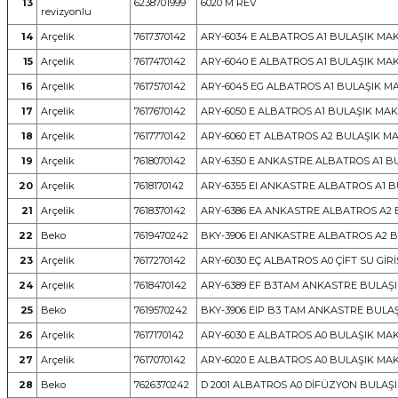
13
6238701999
6020 M REV
revizyonlu
14
Arçelik
7617370142
ARY-6034 E ALBATROS A1 BULAŞIK MAK
15
Arçelik
7617470142
ARY-6040 E ALBATROS A1 BULAŞIK MAK
16
Arçelik
7617570142
ARY-6045 EG ALBATROS A1 BULAŞIK MA
17
Arçelik
7617670142
ARY-6050 E ALBATROS A1 BULAŞIK MAKİ
18
Arçelik
7617770142
ARY-6060 ET ALBATROS A2 BULAŞIK MA
19
Arçelik
7618070142
ARY-6350 E ANKASTRE ALBATROS A1 BU
20
Arçelik
7618170142
ARY-6355 EI ANKASTRE ALBATROS A1 B
21
Arçelik
7618370142
ARY-6386 EA ANKASTRE ALBATROS A2 B
22
Beko
7619470242
BKY-3906 EI ANKASTRE ALBATROS A2 B
23
Arçelik
7617270142
ARY-6030 EÇ ALBATROS A0 ÇİFT SU GİRİ
24
Arçelik
7618470142
ARY-6389 EF B3TAM ANKASTRE BULAŞIK
25
Beko
7619570242
BKY-3906 EIP B3 TAM ANKASTRE BULAŞ
26
Arçelik
7617170142
ARY-6030 E ALBATROS A0 BULAŞIK MAK
27
Arçelik
7617070142
ARY-6020 E ALBATROS A0 BULAŞIK MAK
28
Beko
7626370242
D 2001 ALBATROS A0 DİFÜZYON BULAŞI