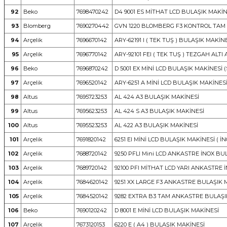
92
Beko
7698470242
D4 9001 ES MİTHAT LCD BULAŞIK MAKİNE
93
Blomberg
7690270442
GVN 1220 BLOMBERG F3 KONTROL TAM
94
Arçelik
7696670142
ARY-62191 I ( TEK TUŞ ) BULAŞIK MAKİN
95
Arçelik
7696770142
ARY-92101 FEI ( TEK TUŞ ) TEZGAH AL
96
Beko
7696870242
D 5001 EX MİNİ LCD BULAŞIK MAKİNESİ 
97
Arçelik
7696520142
ARY-6251 A MİNİ LCD BULAŞIK MAKİNES
98
Altus
7695723253
AL 424 A3 BULAŞIK MAKİNESİ
99
Altus
7695623253
AL 424 S A3 BULAŞIK MAKİNESİ
100
Altus
7695523253
AL 422 A3 BULAŞIK MAKİNESİ
101
Arçelik
7691820142
6251 EI MİNİ LCD BULAŞIK MAKİNESİ ( İN
102
Arçelik
7688720142
9250 PFLI Mini LCD ANKASTRE İNOX BU
103
Arçelik
7689720142
92100 PFI MİTHAT LCD YARI ANKASTRE 
104
Arçelik
7684620142
9251 XX LARGE F3 ANKASTRE BULAŞIK 
105
Arçelik
7684520142
9282 EXTRA B3 TAM ANKASTRE BULAŞI
106
Beko
7690120242
D 8001 E MİNİ LCD BULAŞIK MAKİNESİ
107
Arçelik
7673120153
6220 E ( A4 ) BULAŞIK MAKİNESİ