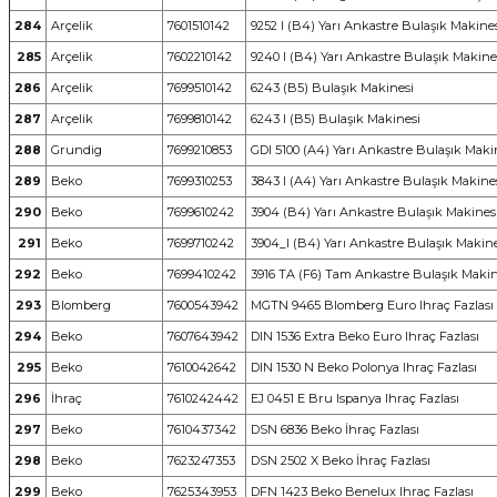
284
Arçelik
7601510142
9252 I (B4) Yarı Ankastre Bulaşık Makine
285
Arçelik
7602210142
9240 I (B4) Yarı Ankastre Bulaşık Makine
286
Arçelik
7699510142
6243 (B5) Bulaşık Makinesi
287
Arçelik
7699810142
6243 I (B5) Bulaşık Makinesi
288
Grundig
7699210853
GDI 5100 (A4) Yarı Ankastre Bulaşık Maki
289
Beko
7699310253
3843 I (A4) Yarı Ankastre Bulaşık Makine
290
Beko
7699610242
3904 (B4) Yarı Ankastre Bulaşık Makines
291
Beko
7699710242
3904_I (B4) Yarı Ankastre Bulaşık Makine
292
Beko
7699410242
3916 TA (F6) Tam Ankastre Bulaşık Makin
293
Blomberg
7600543942
MGTN 9465 Blomberg Euro Ihraç Fazlası
294
Beko
7607643942
DIN 1536 Extra Beko Euro Ihraç Fazlası
295
Beko
7610042642
DIN 1530 N Beko Polonya Ihraç Fazlası
296
İhraç
7610242442
EJ 0451 E Bru Ispanya Ihraç Fazlası
297
Beko
7610437342
DSN 6836 Beko İhraç Fazlası
298
Beko
7623247353
DSN 2502 X Beko İhraç Fazlası
299
Beko
7625343953
DFN 1423 Beko Benelux Ihraç Fazlası