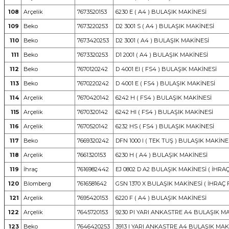
108
Arçelik
7673520153
6230 E ( A4 ) BULAŞIK MAKİNESİ
109
Beko
7673220253
D2 3001 S ( A4 ) BULAŞIK MAKİNESİ
110
Beko
7673420253
D2 3001 ( A4 ) BULAŞIK MAKİNESİ
111
Beko
7673320253
D1 2001 ( A4 ) BULAŞIK MAKİNESİ
112
Beko
7670120242
D 4001 EI ( FS4 ) BULAŞIK MAKİNESİ
113
Beko
7670220242
D 4001 E ( FS4 ) BULAŞIK MAKİNESİ
114
Arçelik
7670420142
6242 H ( FS4 ) BULAŞIK MAKİNESİ
115
Arçelik
7670320142
6242 HI ( FS4 ) BULAŞIK MAKİNESİ
116
Arçelik
7670520142
6232 HS ( FS4 ) BULAŞIK MAKİNESİ
117
Beko
7669320242
DFN 1000 I ( TEK TUŞ ) BULAŞIK MAKİNE
118
Arçelik
7661320153
6230 H ( A4 ) BULAŞIK MAKİNESİ
119
İhraç
7616982442
EJ 0802 D A2 BULAŞIK MAKİNESİ ( İHRAÇ
120
Blomberg
7616581642
GSN 1370 X BULAŞIK MAKİNESİ ( İHRAÇ 
121
Arçelik
7695420153
6220 F ( A4 ) BULAŞIK MAKİNESİ
122
Arçelik
7645720153
9230 PI YARI ANKASTRE A4 BULAŞIK M
123
Beko
7646420253
3913 I YARI ANKASTRE A4 BULAŞIK MAK