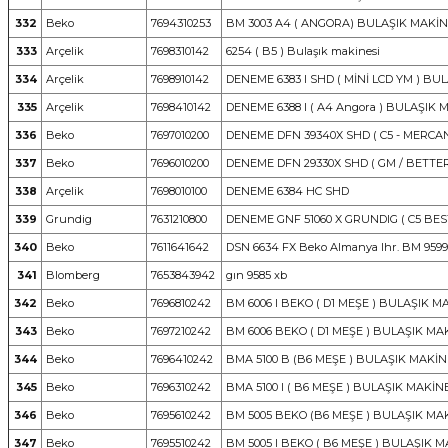
332
Beko
7694310253
BM 3003 A4 ( ANGORA) BULAŞIK MAKİN
333
Arçelik
7698310142
6254 ( B5 ) Bulaşık makinesi
334
Arçelik
7698910142
DENEME 6383 I SHD ( MİNİ LCD YM ) BU
335
Arçelik
7698410142
DENEME 6388 I ( A4 Angora ) BULAŞIK 
336
Beko
7697010200
DENEME DFN 39340X SHD ( C5 - MERCAN
337
Beko
7696010200
DENEME DFN 29330X SHD ( GM / BETTE
338
Arçelik
7698010100
DENEME 6384 HC SHD
339
Grundig
7631210800
DENEME GNF 51060 X GRUNDIG ( C5 BES
340
Beko
7611641642
DSN 6634 FX Beko Almanya Ihr. BM 9599
341
Blomberg
7653843942
gın 9585 xb
342
Beko
7696810242
BM 6006 I BEKO ( D1 MEŞE ) BULAŞIK M
343
Beko
7697210242
BM 6006 BEKO ( D1 MEŞE ) BULAŞIK MA
344
Beko
7696410242
BMA 5100 B (B6 MEŞE ) BULAŞIK MAKİN
345
Beko
7696310242
BMA 5100 I ( B6 MEŞE ) BULAŞIK MAKİN
346
Beko
7695610242
BM 5005 BEKO (B6 MEŞE ) BULAŞIK MA
347
Beko
7695510242
BM 5005 I BEKO ( B6 MEŞE ) BULAŞIK M