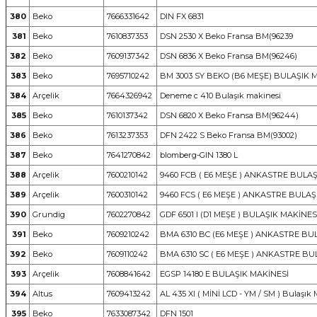
380
Beko
7666331642
DIN FX 6831
381
Beko
7610837353
DSN 2530 X Beko Fransa BM(96239
382
Beko
7609137342
DSN 6836 X Beko Fransa BM(96246)
383
Beko
7695710242
BM 3003 SY BEKO (B6 MEŞE) BULAŞIK 
384
Arçelik
7664326942
Deneme c 410 Bulaşık makinesi
385
Beko
7610137342
DSN 6820 X Beko Fransa BM(96244)
386
Beko
7613237353
DFN 2422 S Beko Fransa BM(93002)
387
Beko
7641270842
blomberg-GIN 1380 L
388
Arçelik
7600210142
9460 FCB ( E6 MEŞE ) ANKASTRE BULA
389
Arçelik
7600310142
9460 FCS ( E6 MEŞE ) ANKASTRE BULAŞ
390
Grundig
7602270842
GDF 6501 I (D1 MEŞE ) BULAŞIK MAKİNES
391
Beko
7609210242
BMA 6310 BC (E6 MEŞE ) ANKASTRE BU
392
Beko
7609110242
BMA 6310 SC ( E6 MEŞE ) ANKASTRE BU
393
Arçelik
7608841642
EGSP 14180 E BULAŞIK MAKİNESİ
394
Altus
7609413242
AL 435 XI ( MİNİ LCD - YM / SM ) Bulaşık 
395
Beko
7633087342
DFN 1501