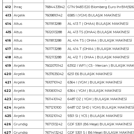
412
İhraç
7684433942
GTN 9483 E20 Blomberg Euro IhrBM(926
413
Arçelik
7609810142
6585 I (YGM) BULAŞIK MAKİNESİ
414
Altus
7611913288
AL 413 T ( OHA4) BULAŞIK MAKİNESİ
415
Altus
7612013288
AL 413 TS (OHA4) BULAŞIK MAKİNESİ
416
Altus
7611813288
AL 414 TS ( OHA4 ) BULAŞIK MAKİNESİ
417
Altus
7611713288
AL 414 T (OHA4 ) BULAŞIK MAKİNESİ
418
Altus
7612113288
AL 412 T ( OHA4 ) BULAŞIK MAKİNESİ
419
Arçelik
7602070142
63102 I WF1 ( C5 - Mercan ) BULAŞIK MA
420
Arçelik
7637635042
6251 E6 BULAŞIK MAKİNESİ
421
Arçelik
7610710142
6364 I (YGM ) BULAŞIK MAKİNESİ
422
Arçelik
7610610142
6364 ( YGM ) BULAŞIK MAKİNESİ
423
Arçelik
7611410142
6487 DZ ( YGM ) BULAŞIK MAKİNESİ
424
Arçelik
7671210100
6487 DZ SHD ( YGM) BULAŞIK MAKİNESİ
425
Arçelik
7610210142
9301 SI ( YC5 ) BULAŞIK MAKİNESİ
426
Grundig
7671313242
GDF 5301 (B6 Meşe) BULAŞIK MAKİNESİ
427
Grundig
7671413242
GDF 5301 S ( B6 Meşe) BULAŞIK MAKİNES