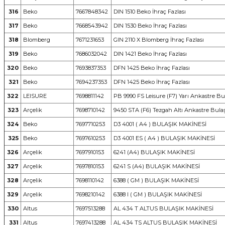
316
Beko
7667848342
DIN 1510 Beko İhraç Fazlası
317
Beko
7668543942
DIN 1530 Beko İhraç Fazlası
318
Blomberg
7671231653
GIN 2110 X Blomberg İhraç Fazlası
319
Beko
7686032042
DIN 1421 Beko İhraç Fazlası
320
Beko
7693837353
DFN 1425 Beko İhraç Fazlası
321
Beko
7694237353
DFN 1425 Beko İhraç Fazlası
322
LEISURE
7698811142
PB 9990 FS Leisure (F7) Yarı Ankastre Bu
323
Arçelik
7698710142
9450 STA (F6) Tezgah Altı Ankastre Bula
324
Beko
7697710253
D3 4001 ( A4 ) BULAŞIK MAKİNESİ
325
Beko
7697610253
D3 4001 ES ( A4 ) BULAŞIK MAKİNESİ
326
Arçelik
7697910153
6241 (A4) BULAŞIK MAKİNESİ
327
Arçelik
7697810153
6241 S (A4) BULAŞIK MAKİNESİ
328
Arçelik
7698110142
6388 ( GM ) BULAŞIK MAKİNESİ
329
Arçelik
7698210142
6388 I ( GM ) BULAŞIK MAKİNESİ
330
Altus
7697513288
AL 434 T ALTUS BULAŞIK MAKİNESİ
331
Altus
7697413288
AL 434 TS ALTUS BULAŞIK MAKİNESİ