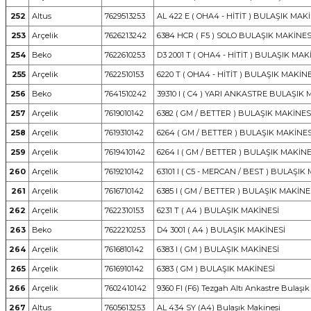
252
Altus
7629513253
AL 422 E ( OHA4 - HİTİT ) BULAŞIK MAK
253
Arçelik
7626213242
6384 HCR ( F5 ) SOLO BULAŞIK MAKİNES
254
Beko
7622610253
D3 2001 T ( OHA4 - HİTİT ) BULAŞIK MAK
255
Arçelik
7622510153
6220 T ( OHA4 - HİTİT ) BULAŞIK MAKİN
256
Beko
7641510242
39310 I ( C4 ) YARI ANKASTRE BULAŞIK 
257
Arçelik
7619010142
6382 ( GM / BETTER ) BULAŞIK MAKİNES
258
Arçelik
7619310142
6264 ( GM / BETTER ) BULAŞIK MAKİNES
259
Arçelik
7619410142
6264 I ( GM / BETTER ) BULAŞIK MAKİNE
260
Arçelik
7619210142
63101 I ( C5 - MERCAN / BEST ) BULAŞIK
261
Arçelik
7616710142
6385 I ( GM / BETTER ) BULAŞIK MAKİNE
262
Arçelik
7622310153
6231 T ( A4 ) BULAŞIK MAKİNESİ
263
Beko
7622210253
D4 3001 ( A4 ) BULAŞIK MAKİNESİ
264
Arçelik
7616810142
6383 I ( GM ) BULAŞIK MAKİNESİ
265
Arçelik
7616910142
6383 ( GM ) BULAŞIK MAKİNESİ
266
Arçelik
7602410142
9360 FI (F6) Tezgah Altı Ankastre Bulaşı
267
Altus
7605613253
AL 434 SY (A4) Bulaşık Makinesi