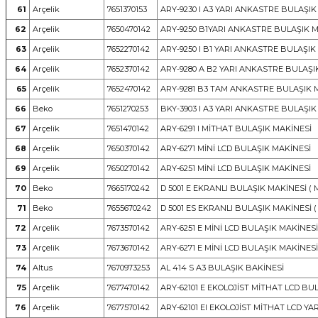
61
Arçelik
7651370153
ARY-9230 I A3 YARI ANKASTRE BULAŞIK
62
Arçelik
7650470142
ARY-9250 B1YARI ANKASTRE BULAŞIK 
63
Arçelik
7652270142
ARY-9250 I B1 YARI ANKASTRE BULAŞIK
64
Arçelik
7652370142
ARY-9280 A B2 YARI ANKASTRE BULAŞI
65
Arçelik
7652470142
ARY-9281 B3 TAM ANKASTRE BULAŞIK 
66
Beko
7651270253
BKY-3903 I A3 YARI ANKASTRE BULAŞIK
67
Arçelik
7651470142
ARY-6291 I MİTHAT BULAŞIK MAKİNESİ
68
Arçelik
7650370142
ARY-6271 MİNİ LCD BULAŞIK MAKİNESİ
69
Arçelik
7650270142
ARY-6251 MİNİ LCD BULAŞIK MAKİNESİ
70
Beko
7665170242
D 5001 E EKRANLI BULAŞIK MAKİNESİ ( M
71
Beko
7655670242
D 5001 ES EKRANLI BULAŞIK MAKİNESİ ( 
72
Arçelik
7673570142
ARY-6251 E MİNİ LCD BULAŞIK MAKİNESİ
73
Arçelik
7673670142
ARY-6271 E MİNİ LCD BULAŞIK MAKİNESİ
74
Altus
7670973253
AL 414 S A3 BULAŞIK BAKİNESİ
75
Arçelik
7677470142
ARY-62101 E EKOLOJİST MİTHAT LCD BU
76
Arçelik
7677570142
ARY-62101 EI EKOLOJİST MİTHAT LCD Y