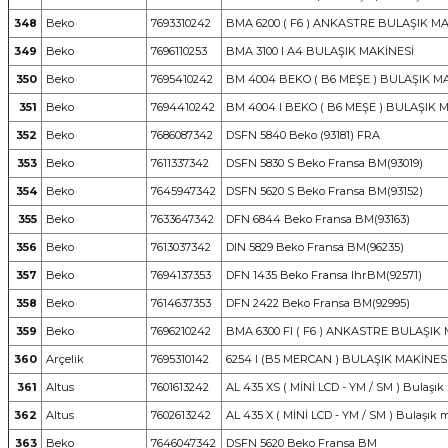
348
Beko
7693310242
BMA 6200 ( F6 ) ANKASTRE BULAŞIK MA
349
Beko
7696110253
BMA 3100 I A4 BULAŞIK MAKİNESİ
350
Beko
7695410242
BM 4004 BEKO ( B6 MEŞE ) BULAŞIK M
351
Beko
7694410242
BM 4004 I BEKO ( B6 MEŞE ) BULAŞIK 
352
Beko
7686087342
DSFN 5840 Beko (93181) FRA
353
Beko
7611337342
DSFN 5830 S Beko Fransa BM(93019)
354
Beko
7645947342
DSFN 5620 S Beko Fransa BM(93152)
355
Beko
7633647342
DFN 6844 Beko Fransa BM(93163)
356
Beko
7613037342
DIN 5829 Beko Fransa BM(96235)
357
Beko
7694137353
DFN 1435 Beko Fransa IhrBM(92571)
358
Beko
7614637353
DFN 2422 Beko Fransa BM(92995)
359
Beko
7696210242
BMA 6300 FI ( F6 ) ANKASTRE BULAŞIK
360
Arçelik
7695310142
6254 I (B5 MERCAN ) BULAŞIK MAKİNES
361
Altus
7601613242
AL 435 XS ( MİNİ LCD - YM / SM ) Bulaşık
362
Altus
7602613242
AL 435 X ( MİNİ LCD - YM / SM ) Bulaşık 
363
Beko
7646047342
DSFN 5620 Beko Fransa BM