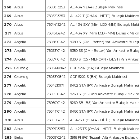
268
Altus
7605013253
AL 434 Y (A4) Bulaşık Makinesi
269
Altus
7605213253
AL 422 T (OHA4 - HİTİT) Bulaşık Makines
270
Altus
7601413242
AL 434 SXY (Mini LCD -MM) Bulaşık Maki
271
Altus
7601313242
AL 434 XY (Mini LCD - MM) Bulaşık Maki
272
Arçelik
7605810142
9380 SI (GM - Better) Yarı Ankastre Bulaş
273
Arçelik
7602310142
9380 SS (GM - Better) Yarı Ankastre Bula
274
Arçelik
7605710142
9300 SI (C5 - MERCAN / BEST) Yarı Ankas
275
Grundig
7605410842
GDF 5202 (B4) Bulaşık Makinesi
276
Grundig
7605310842
GDF 5202 S (B4) Bulaşık Makinesi
277
Arçelik
7604210171
9482 STA (F7) Ankastre Bulaşık Makinesi
278
Arçelik
7605510142
9260 SI (B5) Yarı Ankastre Bulaşık Makin
279
Arçelik
7606010142
9260 SB (B5) Yarı Ankastre Bulaşık Maki
280
Arçelik
7604110142
9480 STA (F7) Ankastre Bulaşık Makinesi
281
Altus
7605113253
AL 423 T (OHA4 - HİTİT) Bulaşık Makines
282
Altus
7699913253
AL 423 TS (OHA4 - HİTİT) Bulaşık Makine
283
Beko
7600910242
3916 FI (F6) Tezgah Altı Ankastre Bulaşık