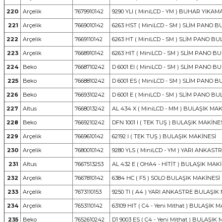
220
Arçelik
7679910142
9290 YLI ( MiniLCD - YM ) BUHAR YIK
221
Arçelik
7669010142
6263 HST ( MiniLCD - SM ) SLİM PANO 
222
Arçelik
7669110142
6263 HT ( MiniLCD - SM ) SLİM PANO B
223
Arçelik
7668910142
6263 HIT ( MiniLCD - SM ) SLİM PANO B
224
Beko
7668710242
D 6001 EI ( MiniLCD - SM ) SLİM PANO 
225
Beko
7668810242
D 6001 ES ( MiniLCD - SM ) SLİM PANO 
226
Beko
7669310242
D 6001 E ( MiniLCD - SM ) SLİM PANO B
227
Altus
7668013242
AL 434 X ( MiniLCD - MM ) BULAŞIK MAK
228
Beko
7669210242
DFN 1001 I ( TEK TUŞ ) BULAŞIK MAKİNE
229
Arçelik
7669610142
62192 I ( TEK TUŞ ) BULAŞIK MAKİNESİ
230
Arçelik
7680010142
9280 YLS ( MiniLCD - YM ) YARI ANKAS
231
Altus
7667513253
AL 432 E ( OHA4 - HİTİT ) BULAŞIK MAK
232
Arçelik
7667810142
6384 HC ( F5 ) SOLO BULAŞIK MAKİNESİ
233
Arçelik
7673110153
9250 TI ( A4 ) YARI ANKASTRE BULAŞIK
234
Arçelik
7653110142
63109 HIT ( C4 - Yeni Mithat ) BULAŞIK 
235
Beko
7652610242
D1 9003 ES ( C4 - Yeni Mithat ) BULAŞIK