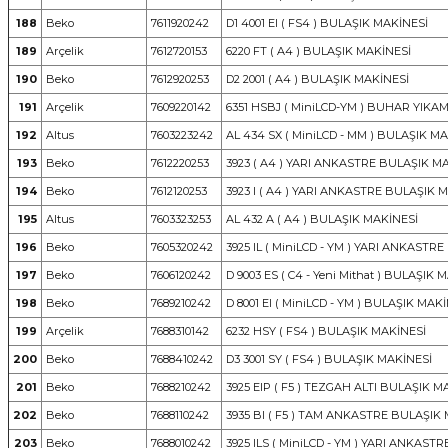
188
Beko
7611920242
D1 4001 EI ( FS4 ) BULAŞIK MAKİNESİ
189
Arçelik
7612720153
6220 FT ( A4 ) BULAŞIK MAKİNESİ
190
Beko
7612920253
D2 2001 ( A4 ) BULAŞIK MAKİNESİ
191
Arçelik
7609220142
6351 HSBJ ( MiniLCD-YM ) BUHAR YIKA
192
Altus
7603223242
AL 434 SX ( MiniLCD - MM ) BULAŞIK M
193
Beko
7612220253
3923 ( A4 ) YARI ANKASTRE BULAŞIK M
194
Beko
7612120253
3923 I ( A4 ) YARI ANKASTRE BULAŞIK 
195
Altus
7603323253
AL 432 A ( A4 ) BULAŞIK MAKİNESİ
196
Beko
7605320242
3925 IL ( MiniLCD - YM ) YARI ANKASTR
197
Beko
7606120242
D 9003 ES ( C4 - Yeni Mithat ) BULAŞIK 
198
Beko
7689210242
D 8001 EI ( MiniLCD - YM ) BULAŞIK MAK
199
Arçelik
7688310142
6232 HSY ( FS4 ) BULAŞIK MAKİNESİ
200
Beko
7688410242
D3 3001 SY ( FS4 ) BULAŞIK MAKİNESİ
201
Beko
7688210242
3925 EIP ( F5 ) TEZGAH ALTI BULAŞIK M
202
Beko
7688110242
3935 BI ( F5 ) TAM ANKASTRE BULAŞIK
203
Beko
7688010242
3925 ILS ( MiniLCD - YM ) YARI ANKAST