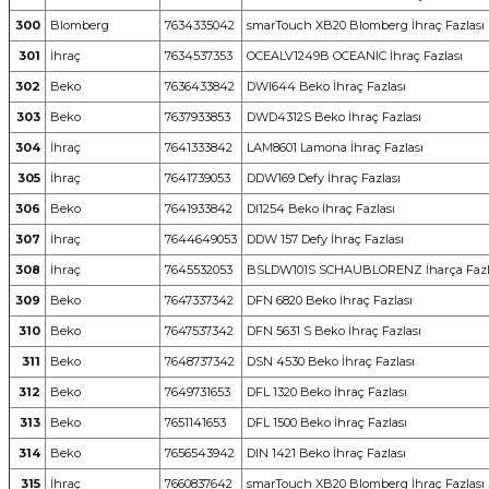
300
Blomberg
7634335042
smarTouch XB20 Blomberg İhraç Fazlası
301
İhraç
7634537353
OCEALV1249B OCEANIC İhraç Fazlası
302
Beko
7636433842
DWI644 Beko İhraç Fazlası
303
Beko
7637933853
DWD4312S Beko İhraç Fazlası
304
İhraç
7641333842
LAM8601 Lamona İhraç Fazlası
305
İhraç
7641739053
DDW169 Defy İhraç Fazlası
306
Beko
7641933842
DI1254 Beko İhraç Fazlası
307
İhraç
7644649053
DDW 157 Defy İhraç Fazlası
308
İhraç
7645532053
BSLDW101S SCHAUBLORENZ İharça Fazl
309
Beko
7647337342
DFN 6820 Beko İhraç Fazlası
310
Beko
7647537342
DFN 5631 S Beko İhraç Fazlası
311
Beko
7648737342
DSN 4530 Beko İhraç Fazlası
312
Beko
7649731653
DFL 1320 Beko İhraç Fazlası
313
Beko
7651141653
DFL 1500 Beko İhraç Fazlası
314
Beko
7656543942
DIN 1421 Beko İhraç Fazlası
315
İhraç
7660837642
smarTouch XB20 Blomberg İhraç Fazlası