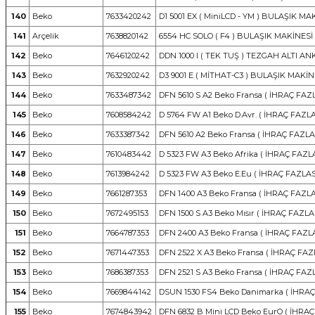
140
Beko
7633420242
D1 5001 EX ( MiniLCD - YM ) BULAŞIK MA
141
Arçelik
7638820142
6554 HC SOLO ( F4 ) BULAŞIK MAKİNESİ
142
Beko
7646120242
DDN 1000 I ( TEK TUŞ ) TEZGAH ALTI 
143
Beko
7632920242
D3 9001 E ( MİTHAT-C3 ) BULAŞIK MAKİN
144
Beko
7633487342
DFN 5610 S A2 Beko Fransa ( İHRAÇ FAZL
145
Beko
7608584242
D 5764 FW A1 Beko D.Avr. ( İHRAÇ FAZLA
146
Beko
7633387342
DFN 5610 A2 Beko Fransa ( İHRAÇ FAZLAS
147
Beko
7610483442
D 5323 FW A3 Beko Afrika ( İHRAÇ FAZLA
148
Beko
7613984242
D 5323 FW A3 Beko E.Eu ( İHRAÇ FAZLAS
149
Beko
7661287353
DFN 1400 A3 Beko Fransa ( İHRAÇ FAZLA
150
Beko
7672495153
DFN 1500 S A3 Beko Mısır ( İHRAÇ FAZLAS
151
Beko
7664787353
DFN 2400 A3 Beko Fransa ( İHRAÇ FAZLA
152
Beko
7671447353
DFN 2522 X A3 Beko Fransa ( İHRAÇ FAZL
153
Beko
7686387353
DFN 2521 S A3 Beko Fransa ( İHRAÇ FAZL
154
Beko
7669844142
DSUN 1530 FS4 Beko Danimarka ( İHRAÇ
155
Beko
7674843942
DFN 6832 B Mini LCD Beko EurO ( İHRAÇ