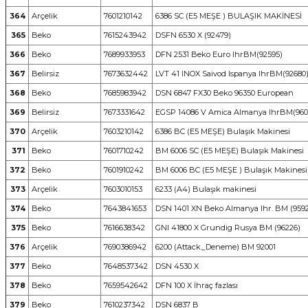
364
Arçelik
7601210142
6386 SC (E5 MEŞE ) BULAŞIK MAKİNESİ
365
Beko
7615243942
DSFN 6530 X (92479)
366
Beko
7689933953
DFN 2531 Beko Euro IhrBM(92595)
367
Belirsiz
7673632442
LVT 41 INOX Saivod Ispanya IhrBM(92680
368
Beko
7685983942
DSN 6847 FX30 Beko 96350 European
369
Belirsiz
7673331642
EGSP 14086 V Amica Almanya IhrBM(960
370
Arçelik
7603210142
6386 BC (E5 MEŞE) Bulaşık Makinesi
371
Beko
7601710242
BM 6006 SC (E5 MEŞE) Bulaşık Makinesi
372
Beko
7601910242
BM 6006 BC (E5 MEŞE ) Bulaşık Makinesi
373
Arçelik
7603010153
6233 (A4) Bulaşık makinesi
374
Beko
7643841653
DSN 1401 XN Beko Almanya Ihr. BM (959
375
Beko
7616638342
GNI 41800 X Grundig Rusya BM (96226)
376
Arçelik
7690386942
6200 (Attack_Deneme) BM 92001
377
Beko
7648537342
DSN 4530 X
378
Beko
7659542642
DFN 100 X İhraç fazlası
379
Beko
7610237342
DSN 6837 B