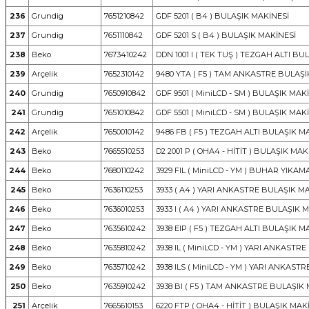
236
Grundig
7651210842
GDF 5201 ( B4 ) BULAŞIK MAKİNESİ
237
Grundig
7651110842
GDF 5201 S ( B4 ) BULAŞIK MAKİNESİ
238
Beko
7673410242
DDN 1001 I ( TEK TUŞ ) TEZGAH ALTI BU
239
Arçelik
7652310142
9480 YTA ( F5 ) TAM ANKASTRE BULAŞI
240
Grundig
7650910842
GDF 9501 ( MiniLCD - SM ) BULAŞIK MAK
241
Grundig
7651010842
GDF 5501 ( MiniLCD - SM ) BULAŞIK MAK
242
Arçelik
7650010142
9486 FB ( F5 ) TEZGAH ALTI BULAŞIK M
243
Beko
7665510253
D2 2001 P ( OHA4 - HİTİT ) BULAŞIK MAK
244
Beko
7680110242
3929 FIL ( MiniLCD - YM ) BUHAR YIK
245
Beko
7636110253
3933 ( A4 ) YARI ANKASTRE BULAŞIK M
246
Beko
7636010253
3933 I ( A4 ) YARI ANKASTRE BULAŞIK 
247
Beko
7635610242
3938 EIP ( F5 ) TEZGAH ALTI BULAŞIK M
248
Beko
7635810242
3938 IL ( MiniLCD - YM ) YARI ANKASTR
249
Beko
7635710242
3938 ILS ( MiniLCD - YM ) YARI ANKAST
250
Beko
7635910242
3938 BI ( F5 ) TAM ANKASTRE BULAŞIK
251
Arçelik
7665610153
6220 FTP ( OHA4 - HİTİT ) BULAŞIK MAK