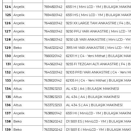
124
Arçelik
7694820142
6551 H ( Mini LCD - YM ) BULAŞIK MAKİN
125
Arçelik
7694920142
6551 HS ( Mini LCD - YM ) BULAŞIK MAKİ
126
Arçelik
7646020142
9251 XX LARGE TAM ANKASTRE ( F4 ) B
127
Arçelik
7645920142
9250 PFLI YARI ANKASTRE ( Mini LCD - 
128
Arçelik
7645820142
9250 LB YARI ANKASTRE ( Mini LCD - Y
129
Beko
7646320242
3915 MI YARI ANKASTRE ( Mini LCD - YM
130
Arçelik
7660020142
62101 H ( C4 - Yeni Mithat ) BULAŞIK MA
131
Arçelik
7645620142
9255 FI TEZGAH ALTI ANKASTRE ( F4 ) 
132
Arçelik
7645320142
92103 PFEI YARI ANKASTRE ( C4 - Yeni 
133
Arçelik
7639020142
62105 H ( C4 - Yeni Mithat ) BULAŞIK MA
134
Altus
7633923253
AL 432 ( A4 ) BULAŞIK MAKİNESİ
135
Altus
7633823253
AL 434 ( A4 ) BULAŞIK MAKİNESİ
136
Altus
7633723253
AL 434 S ( A4 ) BULAŞIK MAKİNESİ
137
Arçelik
7638920142
6551 HI ( MiniLCD - YM ) BULAŞIK MAKİN
138
Beko
7633620242
D1 5001 ES ( MiniLCD - YM ) BULAŞIK MA
139
Beko
7633520242
D1 5001 E ( MiniLCD - YM ) BULAŞIK MAK