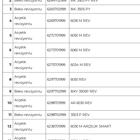
2
Beko revizyonlu
6264702999
BK 3503 PY REV
3
Beko revizyonlu
6265702999
BK-3505 PY
Arçelik
4
6269701999
6030 M REV
revizyonlu
Arçelik
5
6272701999
6050 M REV
revizyonlu
Arçelik
6
6273701999
6060 M REV
revizyonlu
Arçelik
7
6275701999
6034 M REV
revizyonlu
Arçelik
8
6297701999
6050 REV
revizyonlu
9
Beko revizyonlu
6297702999
BKY 3505P REV
Arçelik
10
6298701999
AR 6030 REV
revizyonlu
11
Beko revizyonlu
6298702999
3503 P REV
Arçelik
12
6236701999
6030 M ARÇELİK SMART
revizyonlu
Arçelik