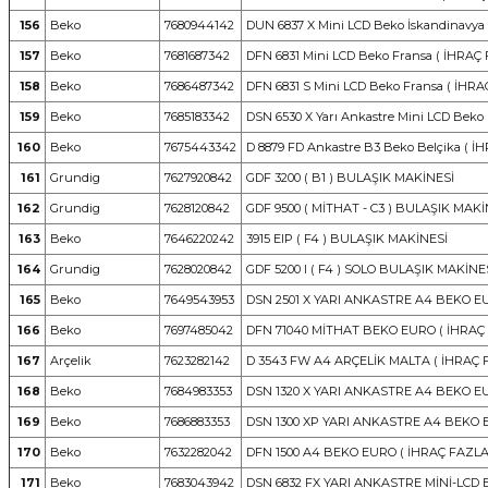
156
Beko
7680944142
DUN 6837 X Mini LCD Beko İskandinavya 
157
Beko
7681687342
DFN 6831 Mini LCD Beko Fransa ( İHRAÇ 
158
Beko
7686487342
DFN 6831 S Mini LCD Beko Fransa ( İHRA
159
Beko
7685183342
DSN 6530 X Yarı Ankastre Mini LCD Beko
160
Beko
7675443342
D 8879 FD Ankastre B3 Beko Belçika ( İ
161
Grundig
7627920842
GDF 3200 ( B1 ) BULAŞIK MAKİNESİ
162
Grundig
7628120842
GDF 9500 ( MİTHAT - C3 ) BULAŞIK MAKİ
163
Beko
7646220242
3915 EIP ( F4 ) BULAŞIK MAKİNESİ
164
Grundig
7628020842
GDF 5200 I ( F4 ) SOLO BULAŞIK MAKİNE
165
Beko
7649543953
DSN 2501 X YARI ANKASTRE A4 BEKO EU
166
Beko
7697485042
DFN 71040 MİTHAT BEKO EURO ( İHRAÇ 
167
Arçelik
7623282142
D 3543 FW A4 ARÇELİK MALTA ( İHRAÇ F
168
Beko
7684983353
DSN 1320 X YARI ANKASTRE A4 BEKO EU
169
Beko
7686883353
DSN 1300 XP YARI ANKASTRE A4 BEKO E
170
Beko
7632282042
DFN 1500 A4 BEKO EURO ( İHRAÇ FAZLAS
171
Beko
7683043942
DSN 6832 FX YARI ANKASTRE MİNİ-LCD 