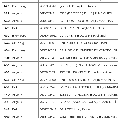
428
Blomberg
7670884142
çun 1215 Bulaşık makinesi
429
Arçelik
7610810142
6354 (B5 GOOD ) BULAŞIK MAKİNESİ
430
Arçelik
7610910142
6354 I (B5 GOOD) BULAŞIK MAKİNASI
431
Beko
7602033953
DFN 1536 S BULAŞIK MAKİNESİ
432
Blomberg
7603043942
GVN 9487 E BULAŞIK MAKİNESİ
433
Grundig
7631110800
GNF 42810 SHD Bulaşık makinesi
434
Blomberg
7635270842
GSN 1380 A BLOMBERG B2 KONTROL BU
435
Arçelik
7611210142
9261 SB ( B5 ) Yarı ankastre Bulaşık maki
436
Arçelik
7611310142
9261 SI ( B5 ) YARI ANKASTRE Bulaşık ma
437
Arçelik
7670810142
9361 YFI ( E6 MEŞE ) Bulaşık makinesi
438
Grundig
7661453900
GNF 51030 XH SHD BULAŞIK MAKİNESİ
439
Beko
7670310242
BM 2002 A4 (ANGORA) BULAŞIK MAKİN
440
Arçelik
7670110142
6233 S A4 (ANGORA) BULAŞIK MAKİNES
441
Arçelik
7670210142
6222 A4 (ANGORA) BULAŞIK MAKİNESİ
442
Beko
7682743942
DSN 6532 İhraç Fazlası
443
Arçelik
7668110142
9362 FI (E6 MEŞE) Ankastre Bulaşık Maki