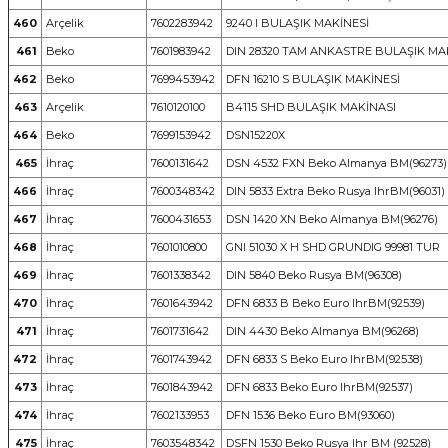
460
Arçelik
7602283942
9240 I BULAŞIK MAKİNESİ
461
Beko
7601983942
DIN 28320 TAM ANKASTRE BULAŞIK MA
462
Beko
7699453942
DFN 16210 S BULAŞIK MAKİNESİ
463
Arçelik
7610120100
B4115 SHD BULAŞIK MAKİNASI
464
Beko
7699153942
DSN15220X
465
İhraç
7600131642
DSN 4532 FXN Beko Almanya BM(96273)
466
İhraç
7600348342
DIN 5833 Extra Beko Rusya IhrBM(96031)
467
İhraç
7600431653
DSN 1420 XN Beko Almanya BM(96276)
468
İhraç
7601010800
GNI 51030 X H SHD GRUNDIG 99981 TUR
469
İhraç
7601338342
DIN 5840 Beko Rusya BM(96308)
470
İhraç
7601643942
DFN 6833 B Beko Euro IhrBM(92539)
471
İhraç
7601731642
DIN 4430 Beko Almanya BM(96268)
472
İhraç
7601743942
DFN 6833 S Beko Euro IhrBM(92538)
473
İhraç
7601843942
DFN 6833 Beko Euro IhrBM(92537)
474
İhraç
7602133953
DFN 1536 Beko Euro BM(93060)
475
İhraç
7603548342
DSFN 1530 Beko Rusya Ihr BM (92528)