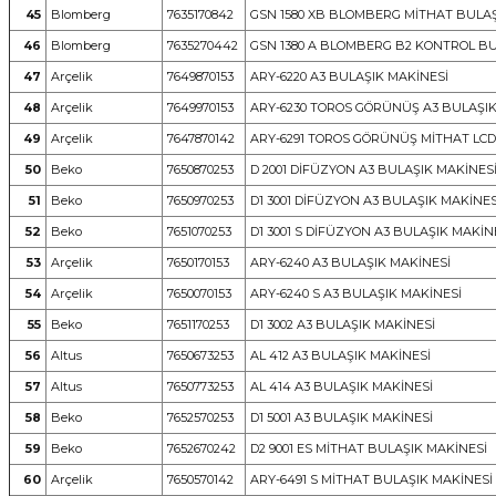
45
Blomberg
7635170842
GSN 1580 XB BLOMBERG MİTHAT BULAŞ
46
Blomberg
7635270442
GSN 1380 A BLOMBERG B2 KONTROL BU
47
Arçelik
7649870153
ARY-6220 A3 BULAŞIK MAKİNESİ
48
Arçelik
7649970153
ARY-6230 TOROS GÖRÜNÜŞ A3 BULAŞIK
49
Arçelik
7647870142
ARY-6291 TOROS GÖRÜNÜŞ MİTHAT LCD
50
Beko
7650870253
D 2001 DİFÜZYON A3 BULAŞIK MAKİNES
51
Beko
7650970253
D1 3001 DİFÜZYON A3 BULAŞIK MAKİNES
52
Beko
7651070253
D1 3001 S DİFÜZYON A3 BULAŞIK MAKİN
53
Arçelik
7650170153
ARY-6240 A3 BULAŞIK MAKİNESİ
54
Arçelik
7650070153
ARY-6240 S A3 BULAŞIK MAKİNESİ
55
Beko
7651170253
D1 3002 A3 BULAŞIK MAKİNESİ
56
Altus
7650673253
AL 412 A3 BULAŞIK MAKİNESİ
57
Altus
7650773253
AL 414 A3 BULAŞIK MAKİNESİ
58
Beko
7652570253
D1 5001 A3 BULAŞIK MAKİNESİ
59
Beko
7652670242
D2 9001 ES MİTHAT BULAŞIK MAKİNESİ
60
Arçelik
7650570142
ARY-6491 S MİTHAT BULAŞIK MAKİNESİ