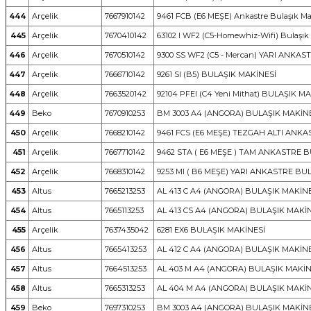
444
Arçelik
7667910142
9461 FCB (E6 MEŞE) Ankastre Bulaşık Ma
445
Arçelik
7670410142
63102 I WF2 (C5-Homewhiz-Wifi) Bulaşık
446
Arçelik
7670510142
9300 SS WF2 (C5 - Mercan) YARI ANKAS
447
Arçelik
7666710142
9261 SI (B5) BULAŞIK MAKİNESİ
448
Arçelik
7663520142
92104 PFEI (C4 Yeni Mithat) BULAŞIK M
449
Beko
7670910253
BM 3003 A4 (ANGORA) BULAŞIK MAKİN
450
Arçelik
7668210142
9461 FCS (E6 MEŞE) TEZGAH ALTI ANK
451
Arçelik
7667710142
9462 STA ( E6 MEŞE ) TAM ANKASTRE 
452
Arçelik
7668310142
9253 MI ( B6 MEŞE) YARI ANKASTRE BU
453
Altus
7665213253
AL 413 C A4 (ANGORA) BULAŞIK MAKİN
454
Altus
7665113253
AL 413 CS A4 (ANGORA) BULAŞIK MAKİ
455
Arçelik
7637435042
6281 EX6 BULAŞIK MAKİNESİ
456
Altus
7665413253
AL 412 C A4 (ANGORA) BULAŞIK MAKİN
457
Altus
7664513253
AL 403 M A4 (ANGORA) BULAŞIK MAKİN
458
Altus
7665313253
AL 404 M A4 (ANGORA) BULAŞIK MAKİ
459
Beko
7697310253
BM 3003 A4 (ANGORA) BULAŞIK MAKİN