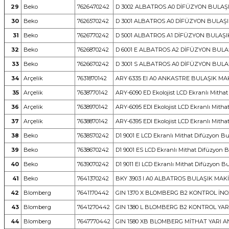
29
Beko
7626470242
D 3002 ALBATROS A0 DİFÜZYON BULAŞ
30
Beko
7626570242
D 3001 ALBATROS A0 DİFÜZYON BULAŞI
31
Beko
7626770242
D 5001 ALBATROS A1 DİFÜZYON BULAŞI
32
Beko
7626870242
D 6001 E ALBATROS A2 DİFÜZYON BULA
33
Beko
7626670242
D 3001 S ALBATROS A0 DİFÜZYON BULA
34
Arçelik
7631870142
ARY 6335 EI A0 ANKASTRE BULAŞIK MA
35
Arçelik
7638770142
ARY-6090 ED Ekolojist LCD Ekranlı Mithat
36
Arçelik
7638970142
ARY-6095 EDI Ekolojist LCD Ekranlı Mitha
37
Arçelik
7638870142
ARY-6395 EDI Ekolojist LCD Ekranlı Mitha
38
Beko
7638570242
D1 9001 E LCD Ekranlı Mithat Difüzyon Bu
39
Beko
7638670242
D1 9001 ES LCD Ekranlı Mithat Difüzyon Bu
40
Beko
7639070242
D1 9011 EI LCD Ekranlı Mithat Difüzyon B
41
Beko
7641370242
BKY 3903 I A0 ALBATROS BULAŞIK MAK
42
Blomberg
7641170442
GIN 1370 X BLOMBERG B2 KONTROL İN
43
Blomberg
7641270442
GIN 1380 L BLOMBERG B2 KONTROL YA
44
Blomberg
7647770442
GIN 1580 XB BLOMBERG MİTHAT YARI 