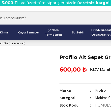
5.000 TL
ve üzeri tüm siparişlerinizde
ücretsiz kargo!
Şohben
Fırın/Mikroda
Klima
Çaycı Semaver
Su Sebili
Termosifon
Ocak/Aspirat
et Gri (Universal)
Profilo Alt Sepet Gr
600,00 ₺
KDV Dahil
Marka
Profilo
Kategori
Makine Se
Stok Kodu
HQMUBV3