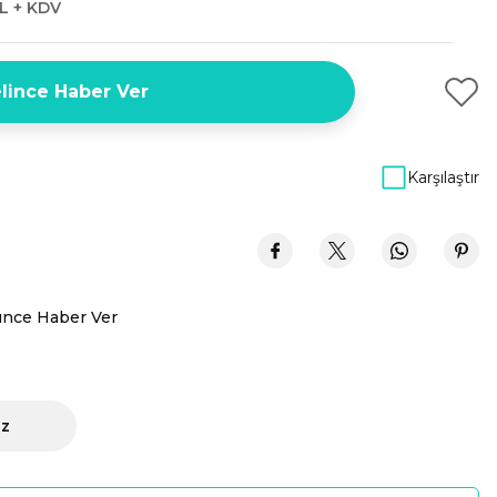
L + KDV
lince Haber Ver
Karşılaştır
ünce Haber Ver
iz