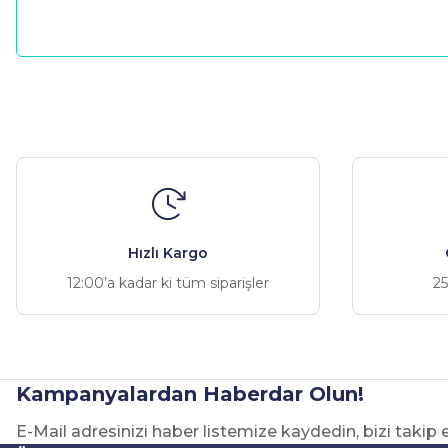
Bu ürünün fiyat bilgisi, resim, ürün açıklamalarında ve diğer ko
Görüş ve önerileriniz için teşekkür ederiz.
Ürün resmi kalitesiz, bozuk veya görüntülenemiyor.
Ürün açıklamasında eksik bilgiler bulunuyor.
Ürün bilgilerinde hatalar bulunuyor.
Hızlı Kargo
Ürün fiyatı diğer sitelerden daha pahalı.
12:00’a kadar ki tüm siparişler
25
Bu ürüne benzer farklı alternatifler olmalı.
Kampanyalardan Haberdar Olun!
E-Mail adresinizi haber listemize kaydedin, bizi takip