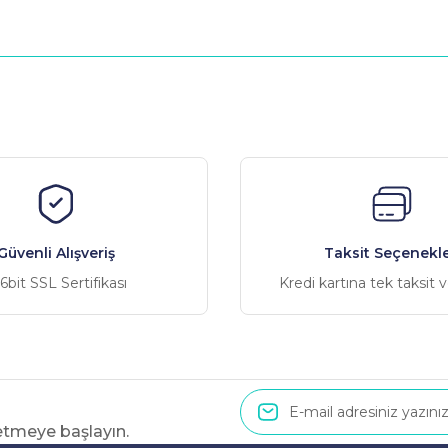
nularda yetersiz gördüğünüz noktaları öneri formunu kullanarak tarafımız
Bu ürüne ilk yorumu siz yapın!
Yorum Yaz
Güvenli Alışveriş
Taksit Seçenekle
6bit SSL Sertifikası
Kredi kartına tek taksit 
 etmeye başlayın.
Gönder