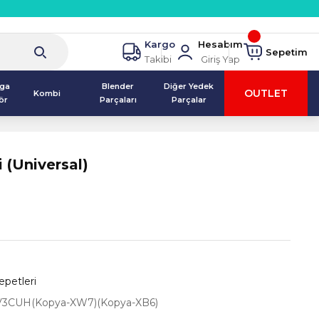
Kargo
Hesabım
Sepetim
Takibi
Giriş Yap
lga
Blender
Diğer Yedek
OUTLET
Kombi
ör
Parçaları
Parçalar
i (Universal)
petleri
CUH(Kopya-XW7)(Kopya-XB6)