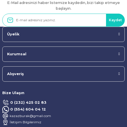
E-Mail adresinizi haber listemize kaydedin, bizi takip etmeye
Gönder
başlayın.
Kaydet
Üyelik
Kurumsal
Alışveriş
Bize Ulaşın
0 (232) 425 02 83
0 (554) 604 04 12
kazazburak@gmail.com
İletişim Bilgilerimiz