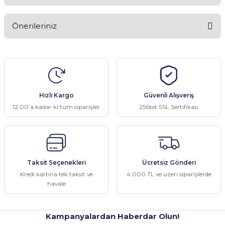
Çok iyi seçim
Önerileriniz
Görselde ki ürünün aynısı geldi makineme tam uydu paketleme ve hız çok
iyiydi teşekkürler. Herkese tavsiye ederim.
Bu ürünün fiyat bilgisi, resim, ürün açıklamalarında ve diğer
konularda yetersiz gördüğünüz noktaları öneri formunu kullanarak
Hakan Dipçin | 27/11/2023
tarafımıza iletebilirsiniz.
Görüş ve önerileriniz için teşekkür ederiz.
Yorum Yaz
Hızlı Kargo
Güvenli Alışveriş
Ürün resmi kalitesiz, bozuk veya görüntülenemiyor.
12:00’a kadar ki tüm siparişler
256bit SSL Sertifikası
Ürün açıklamasında eksik bilgiler bulunuyor.
Ürün bilgilerinde hatalar bulunuyor.
Ürün fiyatı diğer sitelerden daha pahalı.
Taksit Seçenekleri
Ücretsiz Gönderi
Bu ürüne benzer farklı alternatifler olmalı.
Kredi kartına tek taksit ve
4.000 TL ve üzeri siparişlerde
havale
Kampanyalardan Haberdar Olun!