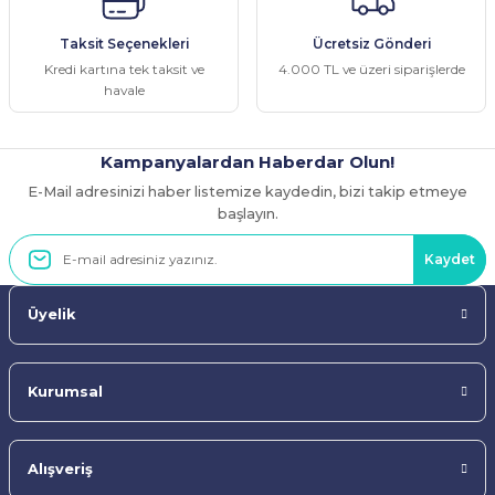
Ürün fiyatı diğer sitelerden daha pahalı.
Taksit Seçenekleri
Ücretsiz Gönderi
Bu ürüne benzer farklı alternatifler olmalı.
Kredi kartına tek taksit ve
4.000 TL ve üzeri siparişlerde
havale
Kampanyalardan Haberdar Olun!
E-Mail adresinizi haber listemize kaydedin, bizi takip etmeye
Gönder
başlayın.
Kaydet
Üyelik
Kurumsal
Alışveriş