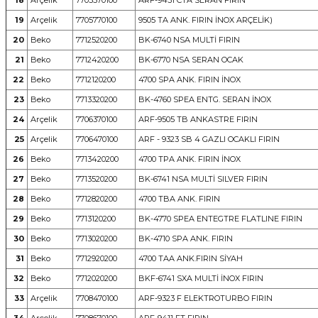
18
Arçelik
7705570100
ARF-9431 CTA SERAN FIRIN
19
Arçelik
7705770100
9505 TA ANK. FIRIN İNOX ARÇELİK)
20
Beko
7712520200
BK-6740 NSA MULTİ FIRIN
21
Beko
7712420200
BK-6770 NSA SERAN OCAK
22
Beko
7712120200
4700 SPA ANK. FIRIN İNOX
23
Beko
7713320200
BK-4760 SPEA ENTG. SERAN İNOX
24
Arçelik
7706370100
ARF-9505 TB ANKASTRE FIRIN
25
Arçelik
7706470100
ARF - 9323 SB 4 GAZLI OCAKLI FIRIN
26
Beko
7713420200
4700 TPA ANK. FIRIN İNOX
27
Beko
7713520200
BK-6741 NSA MULTİ SILVER FIRIN
28
Beko
7712820200
4700 TBA ANK. FIRIN
29
Beko
7713120200
BK-4770 SPEA ENTEGTRE FLATLINE FIRIN
30
Beko
7713020200
BK-4710 SPA ANK. FIRIN
31
Beko
7712920200
4700 TAA ANK.FIRIN SİYAH
32
Beko
7712020200
BKF-6741 SXA MULTİ İNOX FIRIN
33
Arçelik
7708470100
ARF-9323 F ELEKTROTURBO FIRIN