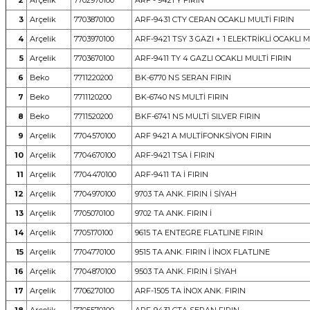
2
Arçelik
7702970100
ARF - 9421 Y FIRIN
3
Arçelik
7703870100
ARF-9431 CTY CERAN OCAKLI MULTİ FIRIN
4
Arçelik
7703970100
ARF-9421 TSY 3 GAZI + 1 ELEKTRİKLİ OCAKLI M
5
Arçelik
7703670100
ARF-9411 TY 4 GAZLI OCAKLI MULTİ FIRIN
6
Beko
7711220200
BK-6770 NS SERAN FIRIN
7
Beko
7711120200
BK-6740 NS MULTİ FIRIN
8
Beko
7711520200
BKF-6741 NS MULTİ SILVER FIRIN
9
Arçelik
7704570100
ARF 9421 A MULTİFONKSİYON FIRIN
10
Arçelik
7704670100
ARF-9421 TSA İ FIRIN
11
Arçelik
7704470100
ARF-9411 TA İ FIRIN
12
Arçelik
7704970100
9703 TA ANK. FIRIN İ SİYAH
13
Arçelik
7705070100
9702 TA ANK. FIRIN İ
14
Arçelik
7705170100
9615 TA ENTEGRE FLATLINE FIRIN
15
Arçelik
7704770100
9515 TA ANK. FIRIN İ İNOX FLATLINE
16
Arçelik
7704870100
9503 TA ANK. FIRIN İ SİYAH
17
Arçelik
7706270100
ARF-1505 TA İNOX ANK. FIRIN