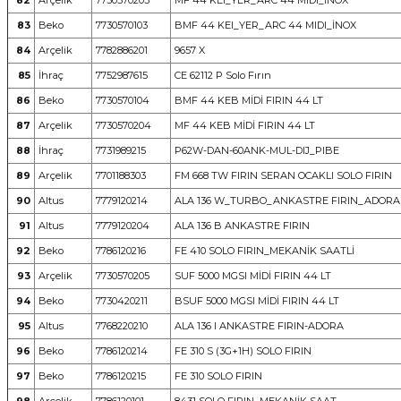
82
Arçelik
7730570203
MF 44 KEI_YER_ARC 44 MIDI_İNOX
83
Beko
7730570103
BMF 44 KEI_YER_ARC 44 MIDI_İNOX
84
Arçelik
7782886201
9657 X
85
İhraç
7752987615
CE 62112 P Solo Fırın
86
Beko
7730570104
BMF 44 KEB MİDİ FIRIN 44 LT
87
Arçelik
7730570204
MF 44 KEB MİDİ FIRIN 44 LT
88
İhraç
7731989215
P62W-DAN-60ANK-MUL-DIJ_PIBE
89
Arçelik
7701188303
FM 668 TW FIRIN SERAN OCAKLI SOLO FIRIN
90
Altus
7779120214
ALA 136 W_TURBO_ANKASTRE FIRIN_ADORA
91
Altus
7779120204
ALA 136 B ANKASTRE FIRIN
92
Beko
7786120216
FE 410 SOLO FIRIN_MEKANİK SAATLİ
93
Arçelik
7730570205
SUF 5000 MGSI MİDİ FIRIN 44 LT
94
Beko
7730420211
BSUF 5000 MGSI MİDİ FIRIN 44 LT
95
Altus
7768220210
ALA 136 I ANKASTRE FIRIN-ADORA
96
Beko
7786120214
FE 310 S (3G+1H) SOLO FIRIN
97
Beko
7786120215
FE 310 SOLO FIRIN