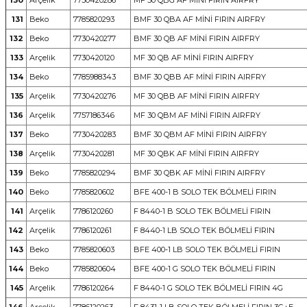
130
Arçelik
7730420286
MF 30 QBG AF MİNİ FIRIN AIRFRY
131
Beko
7785820293
BMF 30 QBA AF MİNİ FIRIN AIRFRY
132
Beko
7730420277
BMF 30 QB AF MİNİ FIRIN AIRFRY
133
Arçelik
7730420120
MF 30 QB AF MİNİ FIRIN AIRFRY
134
Beko
7785988343
BMF 30 QBB AF MİNİ FIRIN AIRFRY
135
Arçelik
7730420276
MF 30 QBB AF MİNİ FIRIN AIRFRY
136
Arçelik
7757186346
MF 30 QBM AF MİNİ FIRIN AIRFRY
137
Beko
7730420283
BMF 30 QBM AF MİNİ FIRIN AIRFRY
138
Arçelik
7730420281
MF 30 QBK AF MİNİ FIRIN AIRFRY
139
Beko
7785820294
BMF 30 QBK AF MİNİ FIRIN AIRFRY
140
Beko
7785820602
BFE 400-1 B SOLO TEK BÖLMELİ FIRIN
141
Arçelik
7786120260
F 8440-1 B SOLO TEK BÖLMELİ FIRIN
142
Arçelik
7786120261
F 8440-1 LB SOLO TEK BÖLMELİ FIRIN
143
Beko
7785820603
BFE 400-1 LB SOLO TEK BÖLMELİ FIRIN
144
Beko
7785820604
BFE 400-1 G SOLO TEK BÖLMELİ FIRIN
145
Arçelik
7786120264
F 8440-1 G SOLO TEK BÖLMELİ FIRIN 4G