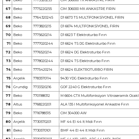
66
Beko
7775320255
CIM 306000 TX ANKASTRE FIRIN
67
Beko
7775220255
CIM 306000 MX ANKASTRE FIRIN
68
Beko
7764320245
D1 6673 TS MULTİFONKSİYONEL FIRIN
69
Beko
7773820215
D1 6674 MULTİFONKSİYONEL FIRIN
70
Beko
7775620214
D1 6623 T Elektroturbo Fırın
71
Beko
7777020244
D1 6624 TS DG Elektroturbo Fırın
72
Beko
7776520214
D1 6624 DG Elektroturbo Fırın
73
Beko
7778020244
D1 6624 TS Elektroturbo Fırın
74
Beko
7775420214
D1 6624 ELEKTROTURBO FIRIN
75
Arçelik
7783570114
9430 YDG Elektroturbo Fırın
76
Grundig
7733320216
GOF 2240 G Elektroturbo Fırın
77
Beko
7701188312
M 6604 CTX Multifonksiyon Vitroseramik Ocaklı
78
Altus
7768220201
ALA 135 I Multifonksiyonel Ankastre Fırın
79
Beko
7716788315
CIM 304000 AW
80
Arçelik
7730570201
MF 44 EI 44 lt Midi Fırın
81
Beko
7730570101
BMF 44 EI 44 lt Midi Fırın