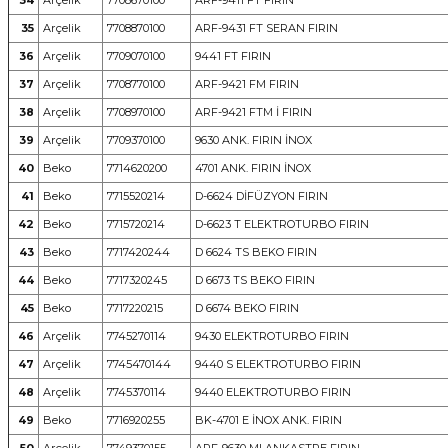
34
Arçelik
7708670100
ARF-9411 FT FIRIN
35
Arçelik
7708870100
ARF-9431 FT SERAN FIRIN
36
Arçelik
7709070100
9441 FT FIRIN
37
Arçelik
7708770100
ARF-9421 FM FIRIN
38
Arçelik
7708970100
ARF-9421 FTM İ FIRIN
39
Arçelik
7709370100
9630 ANK. FIRIN İNOX
40
Beko
7714620200
4701 ANK. FIRIN İNOX
41
Beko
7715520214
D-6624 DİFÜZYON FIRIN
42
Beko
7715720214
D-6623 T ELEKTROTURBO FIRIN
43
Beko
7717420244
D 6624 TS BEKO FIRIN
44
Beko
7717320245
D 6673 TS BEKO FIRIN
45
Beko
7717220215
D 6674 BEKO FIRIN
46
Arçelik
7745270114
9430 ELEKTROTURBO FIRIN
47
Arçelik
7745470144
9440 S ELEKTROTURBO FIRIN
48
Arçelik
7745370114
9440 ELEKTROTURBO FIRIN
49
Beko
7716920255
BK-4701 E İNOX ANK. FIRIN