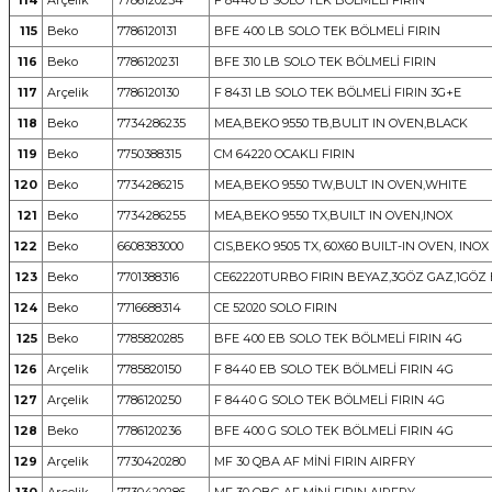
114
Arçelik
7786120234
F 8440 B SOLO TEK BÖLMELİ FIRIN
115
Beko
7786120131
BFE 400 LB SOLO TEK BÖLMELİ FIRIN
116
Beko
7786120231
BFE 310 LB SOLO TEK BÖLMELİ FIRIN
117
Arçelik
7786120130
F 8431 LB SOLO TEK BÖLMELİ FIRIN 3G+E
118
Beko
7734286235
MEA,BEKO 9550 TB,BULIT IN OVEN,BLACK
119
Beko
7750388315
CM 64220 OCAKLI FIRIN
120
Beko
7734286215
MEA,BEKO 9550 TW,BULT IN OVEN,WHITE
121
Beko
7734286255
MEA,BEKO 9550 TX,BUILT IN OVEN,INOX
122
Beko
6608383000
CIS,BEKO 9505 TX, 60X60 BUILT-IN OVEN, INOX
123
Beko
7701388316
CE62220TURBO FIRIN BEYAZ,3GÖZ GAZ,1GÖZ
124
Beko
7716688314
CE 52020 SOLO FIRIN
125
Beko
7785820285
BFE 400 EB SOLO TEK BÖLMELİ FIRIN 4G
126
Arçelik
7785820150
F 8440 EB SOLO TEK BÖLMELİ FIRIN 4G
127
Arçelik
7786120250
F 8440 G SOLO TEK BÖLMELİ FIRIN 4G
128
Beko
7786120236
BFE 400 G SOLO TEK BÖLMELİ FIRIN 4G
129
Arçelik
7730420280
MF 30 QBA AF MİNİ FIRIN AIRFRY