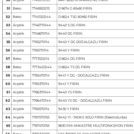
50
Arçelik
7749370155
ARF-9630 MI ANKASTRE FIRIN
51
Beko
7746920215
D 6674 G 60x60 FIRIN
52
Beko
7745120244
D 6624 TSG 60X60 FIRIN
53
Arçelik
7746770144
9440 S DG FIRIN
54
Arçelik
7746670114
9440 DG FIRIN
55
Arçelik
7765270114
9440 Y DG DOĞALGAZLI FIRIN
56
Arçelik
7765170114
9440 Y FIRIN
57
Beko
7773120214
D 6624 DG FIRIN
58
Beko
7773420244
D 6624 TS DG FIRIN
59
Arçelik
7765470114
9441 Y DG - DOĞALGAZLI FIRIN
60
Arçelik
7765370114
9441 Y FIRIN
61
Arçelik
7766370144
9440 YS FIRIN
62
Arçelik
7766470144
9440 YS DG - DOĞALGAZLI FIRIN
63
Arçelik
7765570114
9430 Y FIRIN
64
Arçelik
7767570155
9442 YI - INOKS SOLO FIRIN (Elektroturbo)
65
Arçelik
7767470155
9630 PMI ANKASTRE MULTİFONKSİYON FIRIN