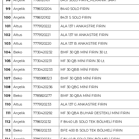
98
Arçelik
7786120101
8431 SOLO FIRIN_MEKANİK SAAT
99
Arçelik
7786120204
8440 SOLO FIRIN
100
Arçelik
7786120102
8431 S SOLO FIRIN
101
Altus
7779120222
ALA 137 I ANKASTRE FIRIN
102
Altus
7779120221
ALA 137 W ANKASTRE FIRIN
103
Altus
7779120220
ALA 137 B ANKASTRE FIRIN
104
Beko
7730420232
BMF 30 QB MİNİ FIRIN 30 Lt.
105
Arçelik
7730420231
MF 30 QB MİNİ FIRIN 30 Lt.
106
Arçelik
7730420233
MF 30 QBB MİNİ FIRIN
107
Beko
7785988323
BMF 30 QBB MİNİ FIRIN
108
Arçelik
7730420236
MF 30 QBG MİNİ FIRIN
109
Beko
7785820277
BMF 30 QBA MİNİ FIRIN
110
Altus
7779120233
ALA 137 G ANKASTRE FIRIN
111
Arçelik
7730420292
MF 30 QBA BUHAR DESTEKLİ MİNİ FIRIN
112
Arçelik
7786120232
F 8440 LB SOLO TEK BÖLMELİ FIRIN
113
Beko
7786120233
BFE 400 B SOLO TEK BÖLMELİ FIRIN