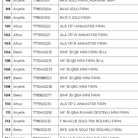
98
Arçelik
7786120101
8431 SOLO FIRIN_MEKANİK SAAT
99
Arçelik
7786120204
8440 SOLO FIRIN
100
Arçelik
7786120102
8431 S SOLO FIRIN
101
Altus
7779120222
ALA 137 I ANKASTRE FIRIN
102
Altus
7779120221
ALA 137 W ANKASTRE FIRIN
103
Altus
7779120220
ALA 137 B ANKASTRE FIRIN
104
Beko
7730420232
BMF 30 QB MİNİ FIRIN 30 Lt.
105
Arçelik
7730420231
MF 30 QB MİNİ FIRIN 30 Lt.
106
Arçelik
7730420233
MF 30 QBB MİNİ FIRIN
107
Beko
7785988323
BMF 30 QBB MİNİ FIRIN
108
Arçelik
7730420236
MF 30 QBG MİNİ FIRIN
109
Beko
7785820277
BMF 30 QBA MİNİ FIRIN
110
Altus
7779120233
ALA 137 G ANKASTRE FIRIN
111
Arçelik
7730420292
MF 30 QBA BUHAR DESTEKLİ MİNİ FIRIN
112
Arçelik
7786120232
F 8440 LB SOLO TEK BÖLMELİ FIRIN
113
Beko
7786120233
BFE 400 B SOLO TEK BÖLMELİ FIRIN