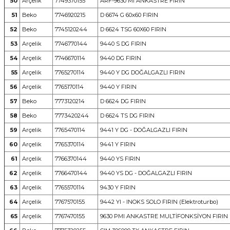
50
Arçelik
7749370155
ARF-9630 MI ANKASTRE FIRIN
51
Beko
7746920215
D 6674 G 60x60 FIRIN
52
Beko
7745120244
D 6624 TSG 60X60 FIRIN
53
Arçelik
7746770144
9440 S DG FIRIN
54
Arçelik
7746670114
9440 DG FIRIN
55
Arçelik
7765270114
9440 Y DG DOĞALGAZLI FIRIN
56
Arçelik
7765170114
9440 Y FIRIN
57
Beko
7773120214
D 6624 DG FIRIN
58
Beko
7773420244
D 6624 TS DG FIRIN
59
Arçelik
7765470114
9441 Y DG - DOĞALGAZLI FIRIN
60
Arçelik
7765370114
9441 Y FIRIN
61
Arçelik
7766370144
9440 YS FIRIN
62
Arçelik
7766470144
9440 YS DG - DOĞALGAZLI FIRIN
63
Arçelik
7765570114
9430 Y FIRIN
64
Arçelik
7767570155
9442 YI - INOKS SOLO FIRIN (Elektroturbo)
65
Arçelik
7767470155
9630 PMI ANKASTRE MULTİFONKSİYON FIRIN