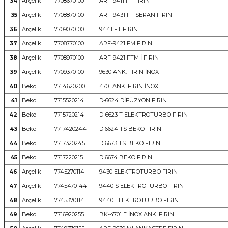
34
Arçelik
7708670100
ARF-9411 FT FIRIN
35
Arçelik
7708870100
ARF-9431 FT SERAN FIRIN
36
Arçelik
7709070100
9441 FT FIRIN
37
Arçelik
7708770100
ARF-9421 FM FIRIN
38
Arçelik
7708970100
ARF-9421 FTM İ FIRIN
39
Arçelik
7709370100
9630 ANK. FIRIN İNOX
40
Beko
7714620200
4701 ANK. FIRIN İNOX
41
Beko
7715520214
D-6624 DİFÜZYON FIRIN
42
Beko
7715720214
D-6623 T ELEKTROTURBO FIRIN
43
Beko
7717420244
D 6624 TS BEKO FIRIN
44
Beko
7717320245
D 6673 TS BEKO FIRIN
45
Beko
7717220215
D 6674 BEKO FIRIN
46
Arçelik
7745270114
9430 ELEKTROTURBO FIRIN
47
Arçelik
7745470144
9440 S ELEKTROTURBO FIRIN
48
Arçelik
7745370114
9440 ELEKTROTURBO FIRIN
49
Beko
7716920255
BK-4701 E İNOX ANK. FIRIN