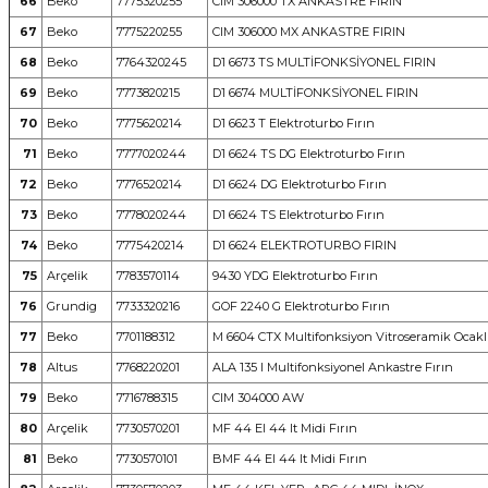
66
Beko
7775320255
CIM 306000 TX ANKASTRE FIRIN
67
Beko
7775220255
CIM 306000 MX ANKASTRE FIRIN
68
Beko
7764320245
D1 6673 TS MULTİFONKSİYONEL FIRIN
69
Beko
7773820215
D1 6674 MULTİFONKSİYONEL FIRIN
70
Beko
7775620214
D1 6623 T Elektroturbo Fırın
71
Beko
7777020244
D1 6624 TS DG Elektroturbo Fırın
72
Beko
7776520214
D1 6624 DG Elektroturbo Fırın
73
Beko
7778020244
D1 6624 TS Elektroturbo Fırın
74
Beko
7775420214
D1 6624 ELEKTROTURBO FIRIN
75
Arçelik
7783570114
9430 YDG Elektroturbo Fırın
76
Grundig
7733320216
GOF 2240 G Elektroturbo Fırın
77
Beko
7701188312
M 6604 CTX Multifonksiyon Vitroseramik Ocaklı
78
Altus
7768220201
ALA 135 I Multifonksiyonel Ankastre Fırın
79
Beko
7716788315
CIM 304000 AW
80
Arçelik
7730570201
MF 44 EI 44 lt Midi Fırın
81
Beko
7730570101
BMF 44 EI 44 lt Midi Fırın