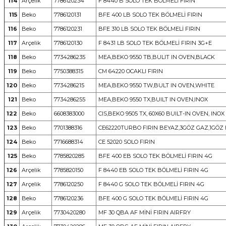
114
Arçelik
7786120234
F 8440 B SOLO TEK BÖLMELİ FIRIN
115
Beko
7786120131
BFE 400 LB SOLO TEK BÖLMELİ FIRIN
116
Beko
7786120231
BFE 310 LB SOLO TEK BÖLMELİ FIRIN
117
Arçelik
7786120130
F 8431 LB SOLO TEK BÖLMELİ FIRIN 3G+E
118
Beko
7734286235
MEA,BEKO 9550 TB,BULIT IN OVEN,BLACK
119
Beko
7750388315
CM 64220 OCAKLI FIRIN
120
Beko
7734286215
MEA,BEKO 9550 TW,BULT IN OVEN,WHITE
121
Beko
7734286255
MEA,BEKO 9550 TX,BUILT IN OVEN,INOX
122
Beko
6608383000
CIS,BEKO 9505 TX, 60X60 BUILT-IN OVEN, INOX
123
Beko
7701388316
CE62220TURBO FIRIN BEYAZ,3GÖZ GAZ,1GÖZ
124
Beko
7716688314
CE 52020 SOLO FIRIN
125
Beko
7785820285
BFE 400 EB SOLO TEK BÖLMELİ FIRIN 4G
126
Arçelik
7785820150
F 8440 EB SOLO TEK BÖLMELİ FIRIN 4G
127
Arçelik
7786120250
F 8440 G SOLO TEK BÖLMELİ FIRIN 4G
128
Beko
7786120236
BFE 400 G SOLO TEK BÖLMELİ FIRIN 4G
129
Arçelik
7730420280
MF 30 QBA AF MİNİ FIRIN AIRFRY