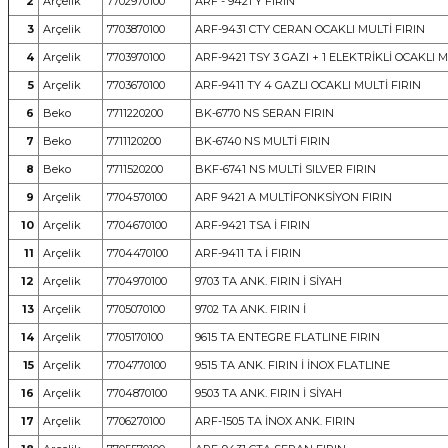
2
Arçelik
7702970100
ARF - 9421 Y FIRIN
3
Arçelik
7703870100
ARF-9431 CTY CERAN OCAKLI MULTİ FIRIN
4
Arçelik
7703970100
ARF-9421 TSY 3 GAZI + 1 ELEKTRİKLİ OCAKLI M
5
Arçelik
7703670100
ARF-9411 TY 4 GAZLI OCAKLI MULTİ FIRIN
6
Beko
7711220200
BK-6770 NS SERAN FIRIN
7
Beko
7711120200
BK-6740 NS MULTİ FIRIN
8
Beko
7711520200
BKF-6741 NS MULTİ SILVER FIRIN
9
Arçelik
7704570100
ARF 9421 A MULTİFONKSİYON FIRIN
10
Arçelik
7704670100
ARF-9421 TSA İ FIRIN
11
Arçelik
7704470100
ARF-9411 TA İ FIRIN
12
Arçelik
7704970100
9703 TA ANK. FIRIN İ SİYAH
13
Arçelik
7705070100
9702 TA ANK. FIRIN İ
14
Arçelik
7705170100
9615 TA ENTEGRE FLATLINE FIRIN
15
Arçelik
7704770100
9515 TA ANK. FIRIN İ İNOX FLATLINE
16
Arçelik
7704870100
9503 TA ANK. FIRIN İ SİYAH
17
Arçelik
7706270100
ARF-1505 TA İNOX ANK. FIRIN