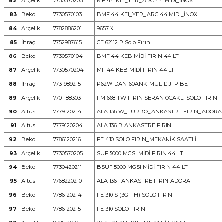
82
Arçelik
7730570203
MF 44 KEI_YER_ARC 44 MIDI_İNOX
83
Beko
7730570103
BMF 44 KEI_YER_ARC 44 MIDI_İNOX
84
Arçelik
7782886201
9657 X
85
İhraç
7752987615
CE 62112 P Solo Fırın
86
Beko
7730570104
BMF 44 KEB MİDİ FIRIN 44 LT
87
Arçelik
7730570204
MF 44 KEB MİDİ FIRIN 44 LT
88
İhraç
7731989215
P62W-DAN-60ANK-MUL-DIJ_PIBE
89
Arçelik
7701188303
FM 668 TW FIRIN SERAN OCAKLI SOLO FIRIN
90
Altus
7779120214
ALA 136 W_TURBO_ANKASTRE FIRIN_ADORA
91
Altus
7779120204
ALA 136 B ANKASTRE FIRIN
92
Beko
7786120216
FE 410 SOLO FIRIN_MEKANİK SAATLİ
93
Arçelik
7730570205
SUF 5000 MGSI MİDİ FIRIN 44 LT
94
Beko
7730420211
BSUF 5000 MGSI MİDİ FIRIN 44 LT
95
Altus
7768220210
ALA 136 I ANKASTRE FIRIN-ADORA
96
Beko
7786120214
FE 310 S (3G+1H) SOLO FIRIN
97
Beko
7786120215
FE 310 SOLO FIRIN