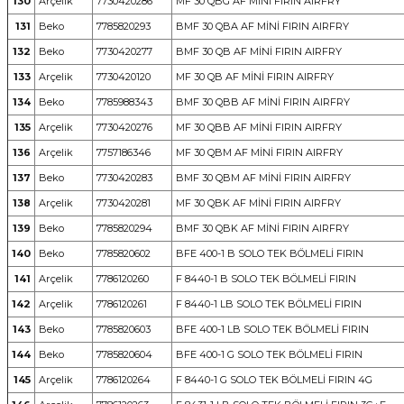
130
Arçelik
7730420286
MF 30 QBG AF MİNİ FIRIN AIRFRY
131
Beko
7785820293
BMF 30 QBA AF MİNİ FIRIN AIRFRY
132
Beko
7730420277
BMF 30 QB AF MİNİ FIRIN AIRFRY
133
Arçelik
7730420120
MF 30 QB AF MİNİ FIRIN AIRFRY
134
Beko
7785988343
BMF 30 QBB AF MİNİ FIRIN AIRFRY
135
Arçelik
7730420276
MF 30 QBB AF MİNİ FIRIN AIRFRY
136
Arçelik
7757186346
MF 30 QBM AF MİNİ FIRIN AIRFRY
137
Beko
7730420283
BMF 30 QBM AF MİNİ FIRIN AIRFRY
138
Arçelik
7730420281
MF 30 QBK AF MİNİ FIRIN AIRFRY
139
Beko
7785820294
BMF 30 QBK AF MİNİ FIRIN AIRFRY
140
Beko
7785820602
BFE 400-1 B SOLO TEK BÖLMELİ FIRIN
141
Arçelik
7786120260
F 8440-1 B SOLO TEK BÖLMELİ FIRIN
142
Arçelik
7786120261
F 8440-1 LB SOLO TEK BÖLMELİ FIRIN
143
Beko
7785820603
BFE 400-1 LB SOLO TEK BÖLMELİ FIRIN
144
Beko
7785820604
BFE 400-1 G SOLO TEK BÖLMELİ FIRIN
145
Arçelik
7786120264
F 8440-1 G SOLO TEK BÖLMELİ FIRIN 4G