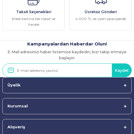
Ürün fiyatı diğer sitelerden daha pahalı.
Taksit Seçenekleri
Ücretsiz Gönderi
Bu ürüne benzer farklı alternatifler olmalı.
Kredi kartına tek taksit ve
4.000 TL ve üzeri siparişlerde
havale
Kampanyalardan Haberdar Olun!
E-Mail adresinizi haber listemize kaydedin, bizi takip etmeye
Gönder
başlayın.
Kaydet
Üyelik
Kurumsal
Alışveriş