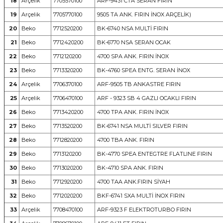
18
Arçelik
7705570100
ARF-9431 CTA SERAN FIRIN
19
Arçelik
7705770100
9505 TA ANK. FIRIN İNOX ARÇELİK)
20
Beko
7712520200
BK-6740 NSA MULTİ FIRIN
21
Beko
7712420200
BK-6770 NSA SERAN OCAK
22
Beko
7712120200
4700 SPA ANK. FIRIN İNOX
23
Beko
7713320200
BK-4760 SPEA ENTG. SERAN İNOX
24
Arçelik
7706370100
ARF-9505 TB ANKASTRE FIRIN
25
Arçelik
7706470100
ARF - 9323 SB 4 GAZLI OCAKLI FIRIN
26
Beko
7713420200
4700 TPA ANK. FIRIN İNOX
27
Beko
7713520200
BK-6741 NSA MULTİ SILVER FIRIN
28
Beko
7712820200
4700 TBA ANK. FIRIN
29
Beko
7713120200
BK-4770 SPEA ENTEGTRE FLATLINE FIRIN
30
Beko
7713020200
BK-4710 SPA ANK. FIRIN
31
Beko
7712920200
4700 TAA ANK.FIRIN SİYAH
32
Beko
7712020200
BKF-6741 SXA MULTİ İNOX FIRIN
33
Arçelik
7708470100
ARF-9323 F ELEKTROTURBO FIRIN