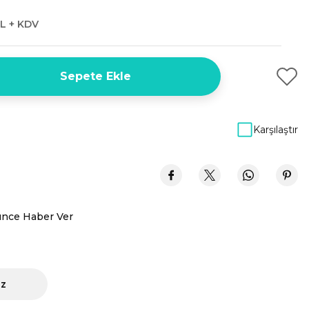
L + KDV
Sepete Ekle
Karşılaştır
ünce Haber Ver
iz