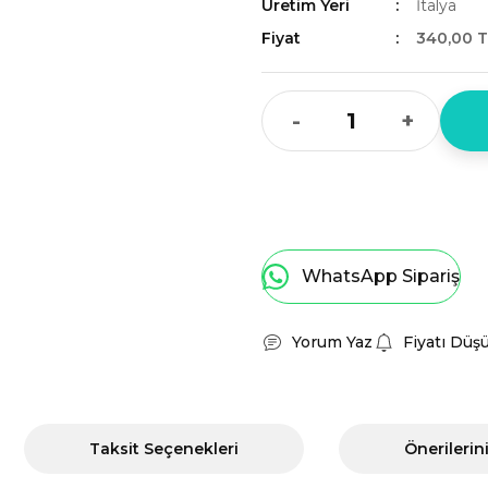
Üretim Yeri
İtalya
Fiyat
340,00 T
-
+
WhatsApp Sipariş
Yorum Yaz
Fiyatı Düş
Taksit Seçenekleri
Önerilerin