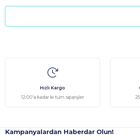
Bu ürünün fiyat bilgisi, resim, ürün açıklamalarında ve diğer ko
Görüş ve önerileriniz için teşekkür ederiz.
Ürün resmi kalitesiz, bozuk veya görüntülenemiyor.
Ürün açıklamasında eksik bilgiler bulunuyor.
Ürün bilgilerinde hatalar bulunuyor.
Hızlı Kargo
Ürün fiyatı diğer sitelerden daha pahalı.
12:00’a kadar ki tüm siparişler
25
Bu ürüne benzer farklı alternatifler olmalı.
Kampanyalardan Haberdar Olun!