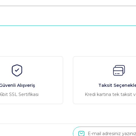
nularda yetersiz gördüğünüz noktaları öneri formunu kullanarak tarafımız
Bu ürüne ilk yorumu siz yapın!
Yorum Yaz
Güvenli Alışveriş
Taksit Seçenekle
6bit SSL Sertifikası
Kredi kartına tek taksit 