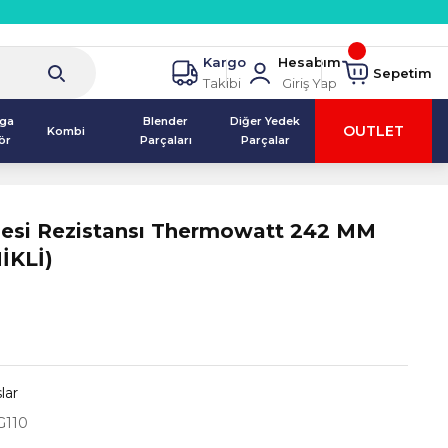
Kargo
Hesabım
Sepetim
Takibi
Giriş Yap
lga
Blender
Diğer Yedek
OUTLET
Kombi
ör
Parçaları
Parçalar
esi Rezistansı Thermowatt 242 MM
İKLİ)
lar
110