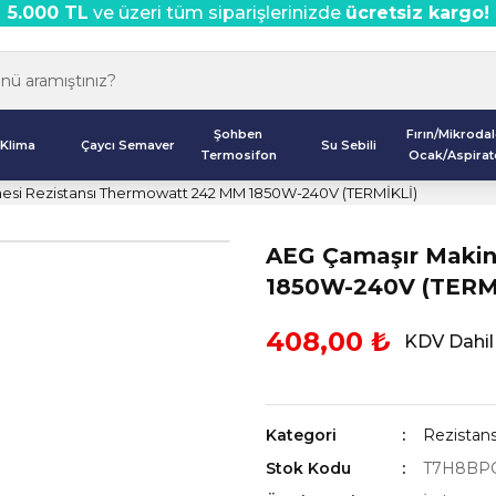
5.000 TL
ve üzeri tüm siparişlerinizde
ücretsiz kargo!
Şohben
Fırın/Mikroda
Klima
Çaycı Semaver
Su Sebili
Termosifon
Ocak/Aspirat
esi Rezistansı Thermowatt 242 MM 1850W-240V (TERMİKLİ)
AEG Çamaşır Makin
1850W-240V (TERM
408,00 ₺
KDV Dahil
Kategori
Rezistans
Stok Kodu
T7H8BPG