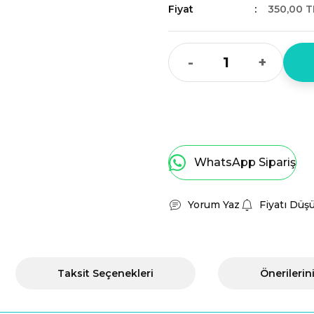
Fiyat
350,00 T
-
+
WhatsApp Sipariş
Yorum Yaz
Fiyatı Düş
Taksit Seçenekleri
Önerilerin