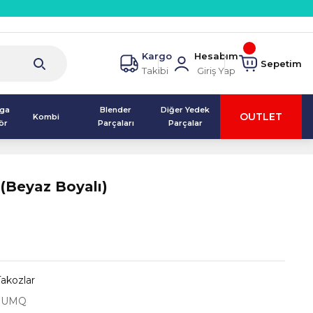
Kargo
Hesabım
Sepetim
Takibi
Giriş Yap
lga
Blender
Diğer Yedek
OUTLET
Kombi
ör
Parçaları
Parçalar
 (Beyaz Boyalı)
akozlar
3UMQ