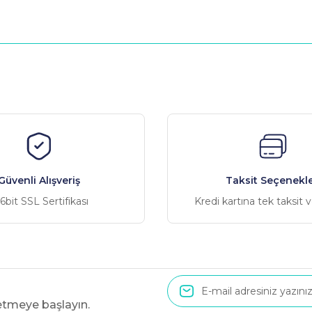
nularda yetersiz gördüğünüz noktaları öneri formunu kullanarak tarafımız
Bu ürüne ilk yorumu siz yapın!
Yorum Yaz
Güvenli Alışveriş
Taksit Seçenekle
6bit SSL Sertifikası
Kredi kartına tek taksit 
 etmeye başlayın.
Gönder