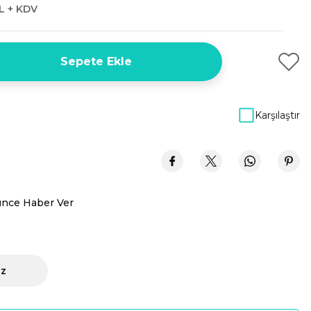
L + KDV
Sepete Ekle
Karşılaştır
ünce Haber Ver
iz