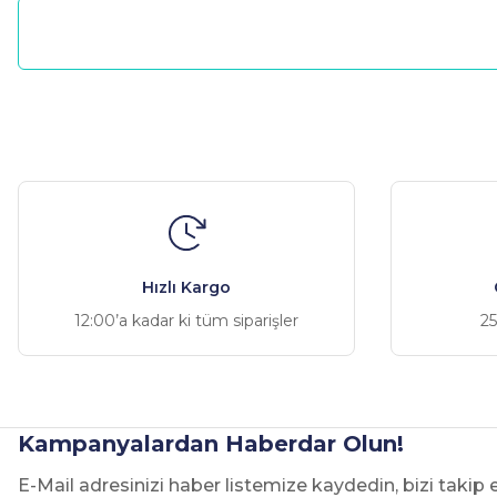
Bu ürünün fiyat bilgisi, resim, ürün açıklamalarında ve diğer ko
Görüş ve önerileriniz için teşekkür ederiz.
Ürün resmi kalitesiz, bozuk veya görüntülenemiyor.
Ürün açıklamasında eksik bilgiler bulunuyor.
Ürün bilgilerinde hatalar bulunuyor.
Hızlı Kargo
Ürün fiyatı diğer sitelerden daha pahalı.
12:00’a kadar ki tüm siparişler
25
Bu ürüne benzer farklı alternatifler olmalı.
Kampanyalardan Haberdar Olun!
E-Mail adresinizi haber listemize kaydedin, bizi takip