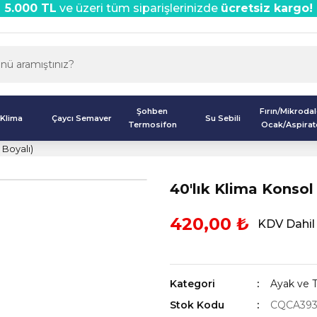
5.000 TL
ve üzeri tüm siparişlerinizde
ücretsiz kargo!
Şohben
Fırın/Mikroda
Klima
Çaycı Semaver
Su Sebili
Termosifon
Ocak/Aspirat
 Boyalı)
40'lık Klima Konsol
420,00 ₺
KDV Dahil
Kategori
Ayak ve T
Stok Kodu
CQCA39