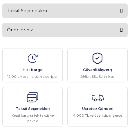
Taksit Seçenekleri
Bu ürüne ilk yorumu siz yapın!
Önerileriniz
Yorum Yaz
Bu ürünün fiyat bilgisi, resim, ürün açıklamalarında ve diğer
konularda yetersiz gördüğünüz noktaları öneri formunu kullanarak
tarafımıza iletebilirsiniz.
Görüş ve önerileriniz için teşekkür ederiz.
Hızlı Kargo
Güvenli Alışveriş
Ürün resmi kalitesiz, bozuk veya görüntülenemiyor.
12:00’a kadar ki tüm siparişler
256bit SSL Sertifikası
Ürün açıklamasında eksik bilgiler bulunuyor.
Ürün bilgilerinde hatalar bulunuyor.
Ürün fiyatı diğer sitelerden daha pahalı.
Taksit Seçenekleri
Ücretsiz Gönderi
Bu ürüne benzer farklı alternatifler olmalı.
Kredi kartına tek taksit ve
4.000 TL ve üzeri siparişlerde
havale