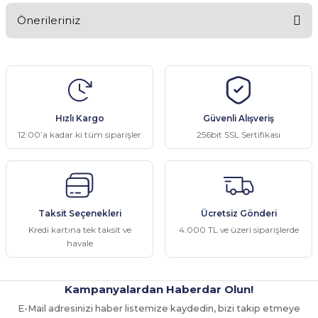
Önerileriniz
Yorum Yaz
Bu ürünün fiyat bilgisi, resim, ürün açıklamalarında ve diğer
konularda yetersiz gördüğünüz noktaları öneri formunu kullanarak
tarafımıza iletebilirsiniz.
Görüş ve önerileriniz için teşekkür ederiz.
Hızlı Kargo
Güvenli Alışveriş
Ürün resmi kalitesiz, bozuk veya görüntülenemiyor.
12:00’a kadar ki tüm siparişler
256bit SSL Sertifikası
Ürün açıklamasında eksik bilgiler bulunuyor.
Ürün bilgilerinde hatalar bulunuyor.
Ürün fiyatı diğer sitelerden daha pahalı.
Taksit Seçenekleri
Ücretsiz Gönderi
Bu ürüne benzer farklı alternatifler olmalı.
Kredi kartına tek taksit ve
4.000 TL ve üzeri siparişlerde
havale
Kampanyalardan Haberdar Olun!
E-Mail adresinizi haber listemize kaydedin, bizi takip etmeye
Gönder