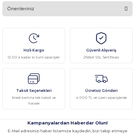
Önerileriniz
Yorum Yaz
Bu ürünün fiyat bilgisi, resim, ürün açıklamalarında ve diğer
konularda yetersiz gördüğünüz noktaları öneri formunu kullanarak
tarafımıza iletebilirsiniz.
Görüş ve önerileriniz için teşekkür ederiz.
Hızlı Kargo
Güvenli Alışveriş
Ürün resmi kalitesiz, bozuk veya görüntülenemiyor.
12:00’a kadar ki tüm siparişler
256bit SSL Sertifikası
Ürün açıklamasında eksik bilgiler bulunuyor.
Ürün bilgilerinde hatalar bulunuyor.
Ürün fiyatı diğer sitelerden daha pahalı.
Taksit Seçenekleri
Ücretsiz Gönderi
Bu ürüne benzer farklı alternatifler olmalı.
Kredi kartına tek taksit ve
4.000 TL ve üzeri siparişlerde
havale
Kampanyalardan Haberdar Olun!
E-Mail adresinizi haber listemize kaydedin, bizi takip etmeye
Gönder