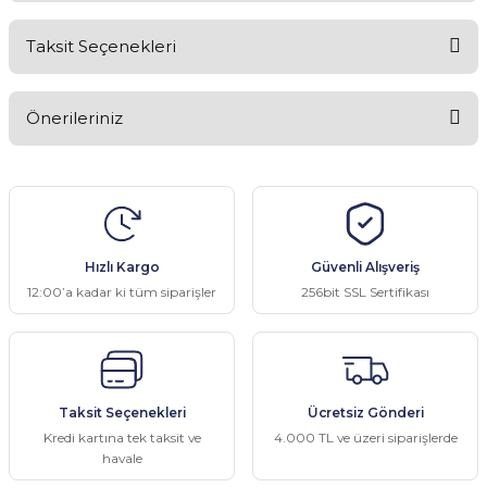
Taksit Seçenekleri
Bu ürüne ilk yorumu siz yapın!
Önerileriniz
Yorum Yaz
Bu ürünün fiyat bilgisi, resim, ürün açıklamalarında ve diğer
konularda yetersiz gördüğünüz noktaları öneri formunu kullanarak
tarafımıza iletebilirsiniz.
Görüş ve önerileriniz için teşekkür ederiz.
Hızlı Kargo
Güvenli Alışveriş
Ürün resmi kalitesiz, bozuk veya görüntülenemiyor.
12:00’a kadar ki tüm siparişler
256bit SSL Sertifikası
Ürün açıklamasında eksik bilgiler bulunuyor.
Ürün bilgilerinde hatalar bulunuyor.
Ürün fiyatı diğer sitelerden daha pahalı.
Taksit Seçenekleri
Ücretsiz Gönderi
Bu ürüne benzer farklı alternatifler olmalı.
Kredi kartına tek taksit ve
4.000 TL ve üzeri siparişlerde
havale