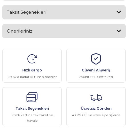
Taksit Seçenekleri
Bu ürüne ilk yorumu siz yapın!
Önerileriniz
Yorum Yaz
Bu ürünün fiyat bilgisi, resim, ürün açıklamalarında ve diğer
konularda yetersiz gördüğünüz noktaları öneri formunu kullanarak
tarafımıza iletebilirsiniz.
Görüş ve önerileriniz için teşekkür ederiz.
Hızlı Kargo
Güvenli Alışveriş
Ürün resmi kalitesiz, bozuk veya görüntülenemiyor.
12:00’a kadar ki tüm siparişler
256bit SSL Sertifikası
Ürün açıklamasında eksik bilgiler bulunuyor.
Ürün bilgilerinde hatalar bulunuyor.
Ürün fiyatı diğer sitelerden daha pahalı.
Taksit Seçenekleri
Ücretsiz Gönderi
Bu ürüne benzer farklı alternatifler olmalı.
Kredi kartına tek taksit ve
4.000 TL ve üzeri siparişlerde
havale