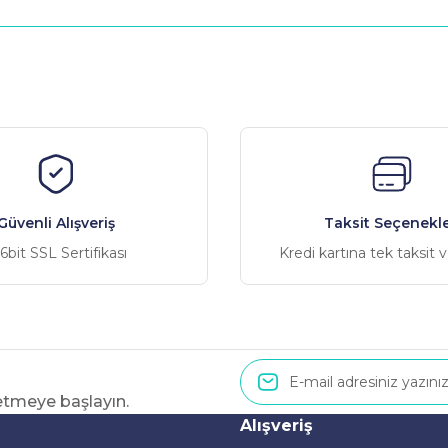
nularda yetersiz gördüğünüz noktaları öneri formunu kullanarak tarafımız
Bu ürüne ilk yorumu siz yapın!
Yorum Yaz
Güvenli Alışveriş
Taksit Seçenekle
6bit SSL Sertifikası
Kredi kartına tek taksit 
 etmeye başlayın.
Gönder
Alışveriş