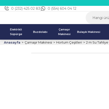
0 (232) 425 02 83
0 (554) 604 04 12
Elektrikli
Çamaşır
Buzdolabı
Bulaşık Makinesi
Süpürge
Makinesi
Anasayfa
Çamaşır Makinesi
Hortum Çeşitleri
2 m Su Tahliy