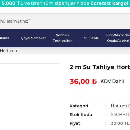
5.000 TL
ve üzeri tüm siparişlerinizde
ücretsiz kargo!
Şohben
Fırın/Mikroda
Klima
Çaycı Semaver
Su Sebili
Termosifon
Ocak/Aspirat
e Hortumu
2 m Su Tahliye Ho
36,00 ₺
KDV Dahil
Kategori
Hortum Çe
Stok Kodu
S4CHHU
Fiyat
30,00 TL