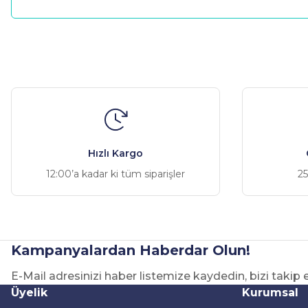
Bu ürünün fiyat bilgisi, resim, ürün açıklamalarında ve diğer ko
Görüş ve önerileriniz için teşekkür ederiz.
Ürün resmi kalitesiz, bozuk veya görüntülenemiyor.
Ürün açıklamasında eksik bilgiler bulunuyor.
Ürün bilgilerinde hatalar bulunuyor.
Hızlı Kargo
Ürün fiyatı diğer sitelerden daha pahalı.
12:00’a kadar ki tüm siparişler
25
Bu ürüne benzer farklı alternatifler olmalı.
Kampanyalardan Haberdar Olun!
E-Mail adresinizi haber listemize kaydedin, bizi takip
Üyelik
Kurumsal