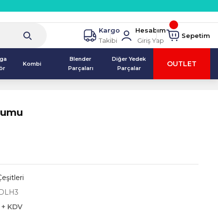
Kargo
Hesabım
Sepetim
Takibi
Giriş Yap
lga
Blender
Diğer Yedek
OUTLET
Kombi
ör
Parçaları
Parçalar
rtumu
şitleri
DLH3
 + KDV