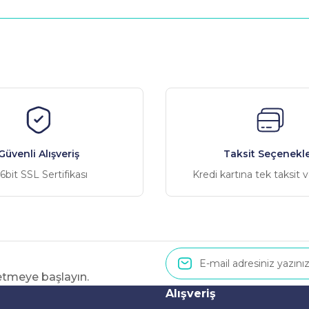
nularda yetersiz gördüğünüz noktaları öneri formunu kullanarak tarafımız
Bu ürüne ilk yorumu siz yapın!
Yorum Yaz
Güvenli Alışveriş
Taksit Seçenekle
6bit SSL Sertifikası
Kredi kartına tek taksit 
 etmeye başlayın.
Gönder
Alışveriş