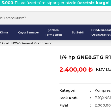
5.000 TL
ve üzeri tüm siparişlerinizde
ücretsiz kargo!
Şohben
Fırın/Mikroda
Klima
Çaycı Semaver
Su Sebili
Termosifon
Ocak/Aspirat
50 kcal 880W General Kompresör
1/4 hp GNE8.5TG R
2.400,00 ₺
KDV Da
Kategori
Kompresö
Stok Kodu
BJQXN8
Fiyat
2.000,00