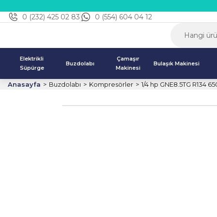
0 (232) 425 02 83
0 (554) 604 04 12
Elektrikli
Çamaşır
Buzdolabı
Bulaşık Makinesi
Süpürge
Makinesi
Anasayfa
Buzdolabı
Kompresörler
1/4 hp GNE8.5TG R134 6