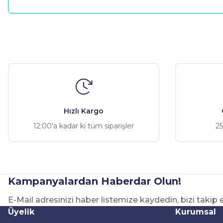
Bu ürünün fiyat bilgisi, resim, ürün açıklamalarında ve diğer ko
Görüş ve önerileriniz için teşekkür ederiz.
Ürün resmi kalitesiz, bozuk veya görüntülenemiyor.
Ürün açıklamasında eksik bilgiler bulunuyor.
Ürün bilgilerinde hatalar bulunuyor.
Hızlı Kargo
Ürün fiyatı diğer sitelerden daha pahalı.
12:00’a kadar ki tüm siparişler
25
Bu ürüne benzer farklı alternatifler olmalı.
Kampanyalardan Haberdar Olun!
E-Mail adresinizi haber listemize kaydedin, bizi takip
Üyelik
Kurumsal