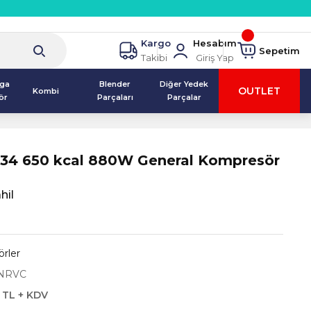
Kargo
Hesabım
Sepetim
Takibi
Giriş Yap
lga
Blender
Diğer Yedek
OUTLET
Kombi
ör
Parçaları
Parçalar
134 650 kcal 880W General Kompresör
hil
rler
NRVC
 TL + KDV