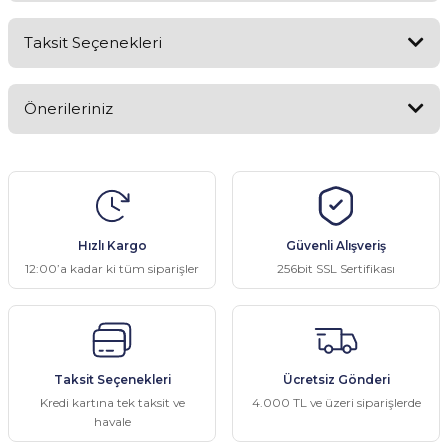
Taksit Seçenekleri
Bu ürüne ilk yorumu siz yapın!
Önerileriniz
Yorum Yaz
Bu ürünün fiyat bilgisi, resim, ürün açıklamalarında ve diğer
konularda yetersiz gördüğünüz noktaları öneri formunu kullanarak
tarafımıza iletebilirsiniz.
Görüş ve önerileriniz için teşekkür ederiz.
Hızlı Kargo
Güvenli Alışveriş
Ürün resmi kalitesiz, bozuk veya görüntülenemiyor.
12:00’a kadar ki tüm siparişler
256bit SSL Sertifikası
Ürün açıklamasında eksik bilgiler bulunuyor.
Ürün bilgilerinde hatalar bulunuyor.
Ürün fiyatı diğer sitelerden daha pahalı.
Taksit Seçenekleri
Ücretsiz Gönderi
Bu ürüne benzer farklı alternatifler olmalı.
Kredi kartına tek taksit ve
4.000 TL ve üzeri siparişlerde
havale