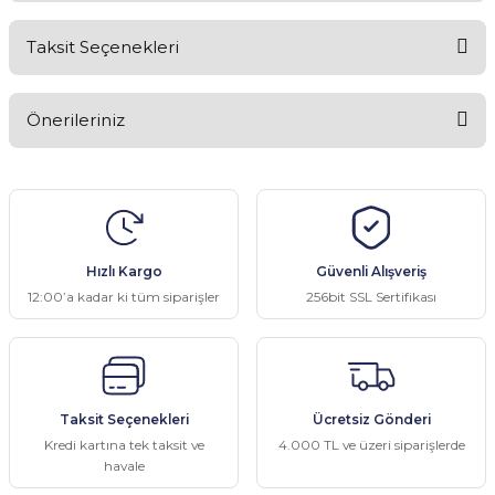
Taksit Seçenekleri
Bu ürüne ilk yorumu siz yapın!
Önerileriniz
Yorum Yaz
Bu ürünün fiyat bilgisi, resim, ürün açıklamalarında ve diğer
konularda yetersiz gördüğünüz noktaları öneri formunu kullanarak
tarafımıza iletebilirsiniz.
Görüş ve önerileriniz için teşekkür ederiz.
Hızlı Kargo
Güvenli Alışveriş
Ürün resmi kalitesiz, bozuk veya görüntülenemiyor.
12:00’a kadar ki tüm siparişler
256bit SSL Sertifikası
Ürün açıklamasında eksik bilgiler bulunuyor.
Ürün bilgilerinde hatalar bulunuyor.
Ürün fiyatı diğer sitelerden daha pahalı.
Taksit Seçenekleri
Ücretsiz Gönderi
Bu ürüne benzer farklı alternatifler olmalı.
Kredi kartına tek taksit ve
4.000 TL ve üzeri siparişlerde
havale